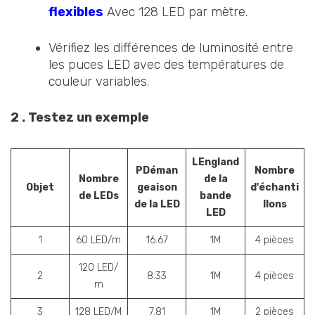
flexibles
Avec 128 LED par mètre.
Vérifiez les différences de luminosité entre
les puces LED avec des températures de
couleur variables.
2 . Testez un exemple
L
England
P
Déman
Nombre
N
ombre
de la
Objet
geaison
d'échanti
de
LED
s
bande
de la LED
llons
LED
1
60 LED/m
16.67
1M
4 pièces
120 LED/
2
8.33
1M
4 pièces
m
3
128 LED/M
7.81
1M
2 pièces