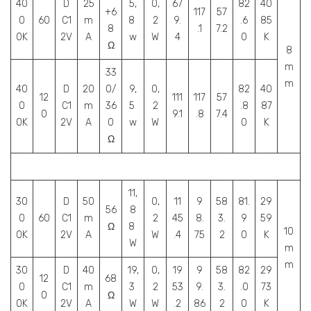
40
D
25
5,
0,
67
82
40
+6
117
57
0
60
C1
m
8
2
9.
.6
85
8
.1
7.2
0K
2V
A
w
W
4
0
K
Ω
8
m
33
m
40
D
20
0/
9,
0,
82
40
12
111
117
57
0
C1
m
36
5
2
.8
87
0
9.1
.8
7.4
0K
2V
A
0
w
W
0
K
Ω
11,
30
D
50
0,
11
9
58
81.
29
56
8
0
60
C1
m
2
45
8.
3.
9
59
Ω
8
10
0K
2V
A
W
.4
75
2
0
K
W
m
m
30
D
40
19,
0,
19
9
58
82
29
12
68
0
C1
m
3
2
53
9.
3.
.0
73
0
Ω
0K
2V
A
W
W
.2
86
2
0
K