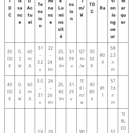
T
is
D
mi
e
l
ti
m
Te
ns
TD
D
sa
Ac
na
Lu
m/
Ra
on
ar
ns
io
C
C
nc
tu
nc
mi
W
lo
qu
io
n
e
el
e
no
ng
er
n
sit
ue
é
ur
3.1
22
58
30
0,
60
23,
3,1
127
30
-
-
80
2,3
00
2
m
84
39
lm
32
3.2
24
.9
n
K
W
A
lm
v
/w
K
v
lm
m
3.0
24
13
57
40
0,
60
25,
3.1
40
-
-
8 l
81.
7,6
00
2
m
82
29
80
3.1
26
m/
1
n
K
W
A
lm
v
k
v
lm
w
m
12
8L
ED
2,9
29
181
57