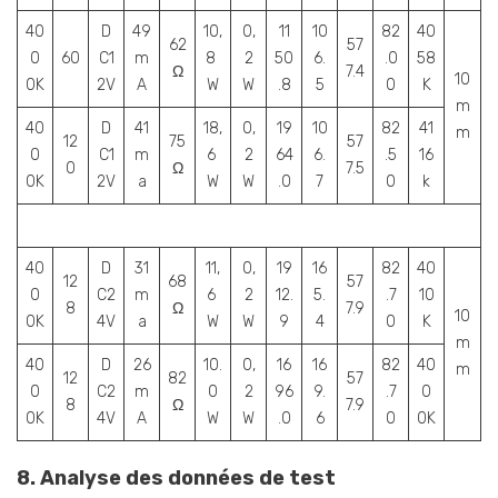
40
D
49
10,
0,
11
10
82
40
62
57
0
60
C1
m
8
2
50
6.
.0
58
Ω
7.4
10
0K
2V
A
W
W
.8
5
0
K
m
40
D
41
18,
0,
19
10
82
41
m
12
75
57
0
C1
m
6
2
64
6.
.5
16
0
Ω
7.5
0K
2V
a
W
W
.0
7
0
k
40
D
31
11,
0,
19
16
82
40
12
68
57
0
C2
m
6
2
12.
5.
.7
10
8
Ω
7.9
10
0K
4V
a
W
W
9
4
0
K
m
40
D
26
10.
0,
16
16
82
40
m
12
82
57
0
C2
m
0
2
96
9.
.7
0
8
Ω
7.9
0K
4V
A
W
W
.0
6
0
0K
8. Analyse des données de test