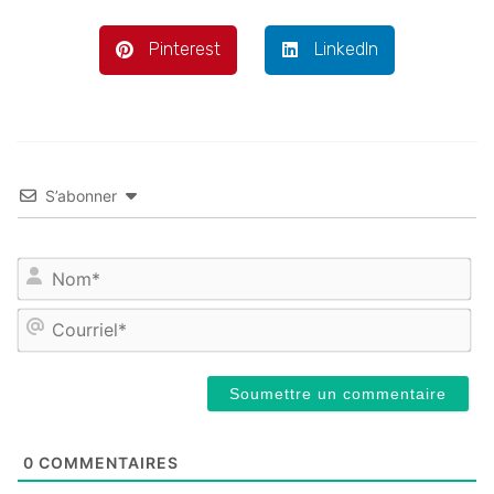
Pinterest
LinkedIn
S’abonner
No
Cou
0
COMMENTAIRES