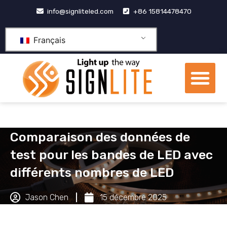
Aller
info@signliteled.com
+86 15814478470
au
contenu
Français
Me
Produits OEM et ODM
Centre de connaissa
À propos de nous
Comparaison des données de
test pour les bandes de LED avec
différents nombres de LED
Jason Chen
15 décembre 2025