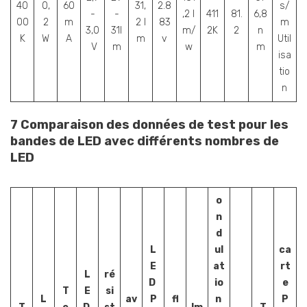
40
0,
60
31,
2.8
s/
-
-
,2 l
411
81.
6,8
00
2
m
2 l
83
m
3,0
31l
m/
2K
2
n
K
W
A
m
v
Util
V
m
w
m
isa
tio
n
7 Comparaison des données de test pour les
bandes de LED avec différents nombres de
LED
o
n
d
L
ul
ca
E
at
rt
L
ré
D
io
e
T
E
si
L
av
P
fl
n
P