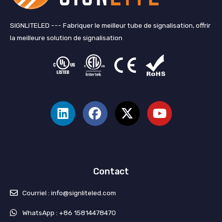
SIGNLITELED --- Fabriquer le meilleur tube de signalisation, offrir
la meilleure solution de signalisation
L
F
X
Y
i
a
-
o
n
c
T
u
k
e
w
t
e
b
i
u
d
o
t
b
i
o
t
e
Contact
n
k
e
r
Courriel : info@signliteled.com
WhatsApp : +86 15814478470