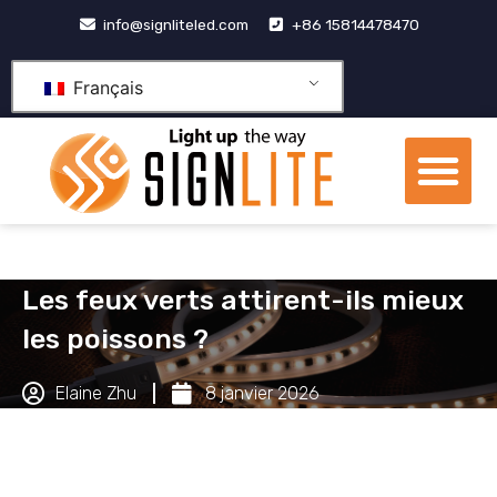
Aller
info@signliteled.com
+86 15814478470
au
contenu
Français
Me
Produits OEM et ODM
Centre de connaissa
À propos de nous
Les feux verts attirent-ils mieux
les poissons ?
Elaine Zhu
8 janvier 2026