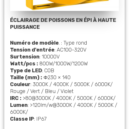
ÉCLAIRAGE DE POISSONS EN ÉPI À HAUTE
PUISSANCE
Numéro de modèle
. : Type rond
Tension d'entrée
: AC100-320V
Surtension
: 10000V
Watt/pcs :
800W/1000W/1200W
Type de LED
: COB
Taille (mm) :
Φ230 × 140
Couleur
: 3000K / 4000K / 5000K / 6000K/
Rouge / Vert / Bleu / Violet
IRC :
>80@3000K / 4000K / 5000K / 6000K/
Lumen
: >120lm/w@3000K / 4000K / 5000K /
6000K/
Classe IP
: IP67