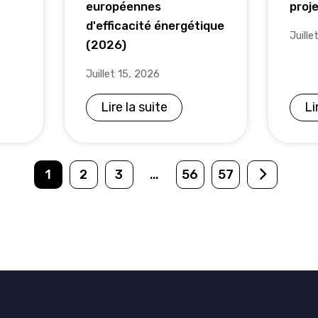
européennes
proj
d'efficacité énergétique
Juille
(2026)
Juillet 15, 2026
Lire la suite
Li
1
2
3
…
56
57