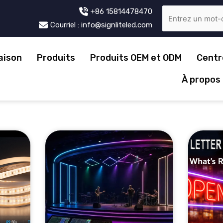
+86 15814478470
Courriel : info@signliteled.com
aison
Produits
Produits OEM et ODM
Centr
À propos