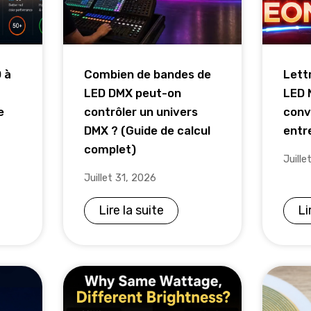
 à
Combien de bandes de
Lett
LED DMX peut-on
LED N
e
contrôler un univers
conv
DMX ? (Guide de calcul
entr
complet)
Juille
Juillet 31, 2026
Lire la suite
Li