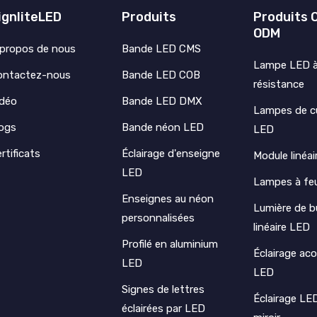
ignliteLED
Produits
Produits 
ODM
 propos de nous
Bande LED CMS
Lampe LED à 
ontactez-nous
Bande LED COB
résistance
idéo
Bande LED DMX
Lampes de cu
logs
Bande néon LED
LED
rtificats
Éclairage d'enseigne
Module linéa
LED
Lampes à feu
Enseignes au néon
Lumière de b
personnalisées
linéaire LED
Profilé en aluminium
Éclairage ac
LED
LED
Signes de lettres
Éclairage LE
éclairées par LED