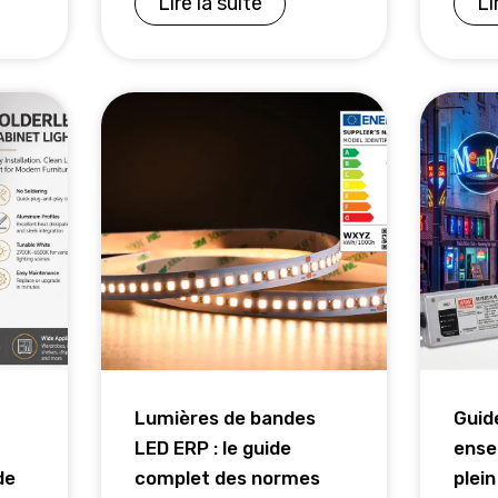
Lire la suite
Li
Lumières de bandes
Guid
LED ERP : le guide
ense
de
complet des normes
plein