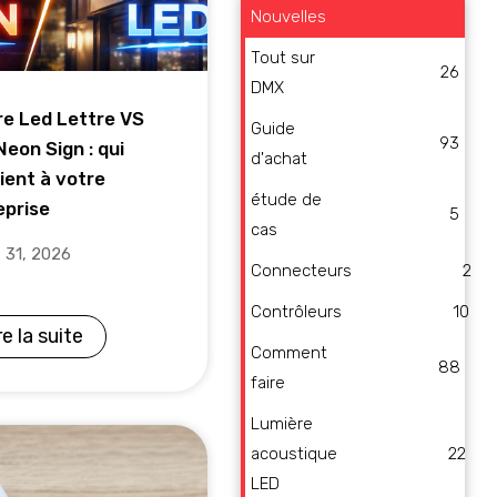
Nouvelles
Tout sur
26
DMX
re Led Lettre VS
Guide
93
eon Sign : qui
d'achat
ient à votre
étude de
eprise
5
cas
t 31, 2026
Connecteurs
2
Contrôleurs
10
re la suite
Comment
88
faire
Lumière
acoustique
22
LED