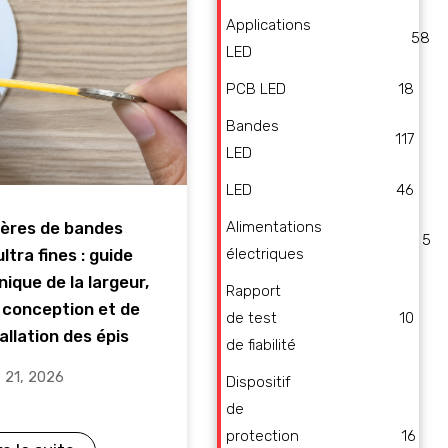
Applications
58
LED
PCB LED
18
Bandes
117
LED
LED
46
Alimentations
ères de bandes
5
électriques
ltra fines : guide
ique de la largeur,
Rapport
a conception et de
de test
10
tallation des épis
de fiabilité
t 21, 2026
Dispositif
de
protection
16