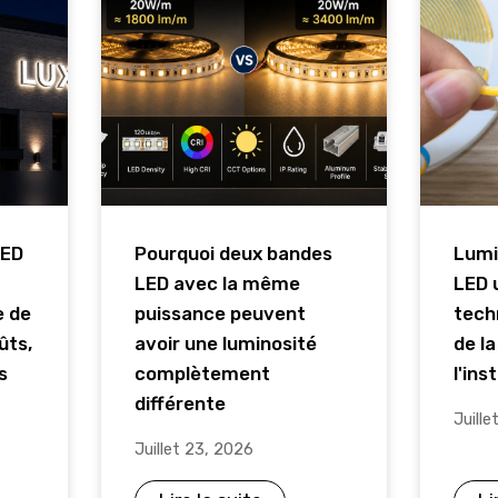
LED
Pourquoi deux bandes
Lumi
LED avec la même
LED u
e de
puissance peuvent
techn
ûts,
avoir une luminosité
de l
s
complètement
l'ins
différente
Juille
Juillet 23, 2026