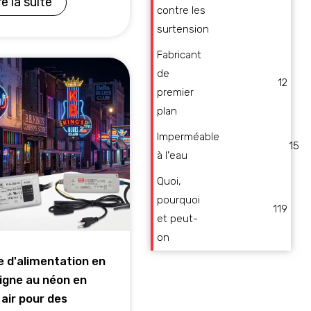
re la suite
contre les
surtension
Fabricant
de
12
premier
plan
Imperméable
15
à l'eau
Quoi,
pourquoi
119
et peut-
on
e d'alimentation en
igne au néon en
 air pour des