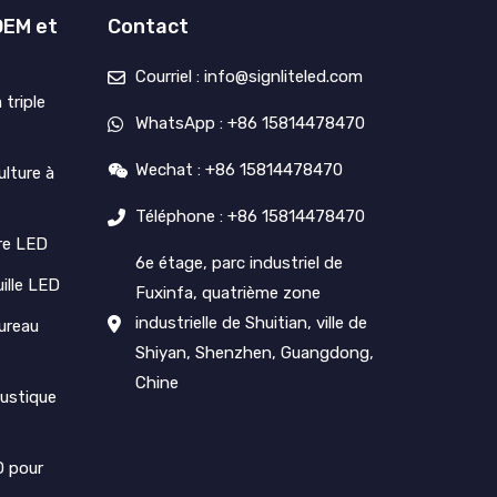
OEM et
Contact
Courriel : info@signliteled.com
triple
WhatsApp : +86 15814478470
Wechat : +86 15814478470
lture à
Téléphone : +86 15814478470
ire LED
6e étage, parc industriel de
ille LED
Fuxinfa, quatrième zone
industrielle de Shuitian, ville de
ureau
Shiyan, Shenzhen, Guangdong,
Chine
oustique
D pour