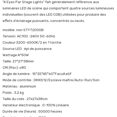
"4 Eyes Par Stage Lights" fait généralement référence aux
luminaires LED de scène qui comportent quatre sources lumineuses
individuelles (souvent des LED COB) utilisées pour produire des
effets d'éclairage puissants, concentrés ou lavés.
modèle. non STYT200GB
Tension: AC100 -240V 50-60Hz
Couleur:3200-6500K/2 en 1 torche
Source LED : épi de puissance
Wattage:4*50W
Taille: 27*27*38mm
CRI (Ra>): ≥80
Angle de lumière : 15°25°45°60°Facultatif
Mode de contrôle : DMX512/Esclave maître/Auto-Run/Son
Matériau : aluminium
Poids : 3,2 kg
Taille du colis : 27x27x38cm
Variateur électronique : 0-100% Linéaire
Durée de vie (heure) : 50000 heures