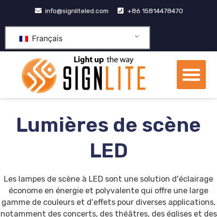
Aller
info@signliteled.com
+86 15814478470
au
contenu
Français
Me
Produits OEM et ODM
Centre de connaissa
À propos de nous
Lumières de scène
LED
Les lampes de scène à LED sont une solution d'éclairage
économe en énergie et polyvalente qui offre une large
gamme de couleurs et d'effets pour diverses applications,
notamment des concerts, des théâtres, des églises et des