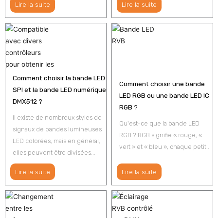
Lire la suite
Lire la suite
Comment choisir la bande LED
Comment choisir une bande
SPI et la bande LED numérique
LED RGB ou une bande LED IC
DMX512 ?
RGB ?
Il existe de nombreux styles de
Qu'est-ce que la bande LED
signaux de bandes lumineuses
RGB ? RGB signifie « rouge, «
LED colorées, mais en général,
vert » et « bleu », chaque petit...
elles peuvent être divisées...
Lire la suite
Lire la suite