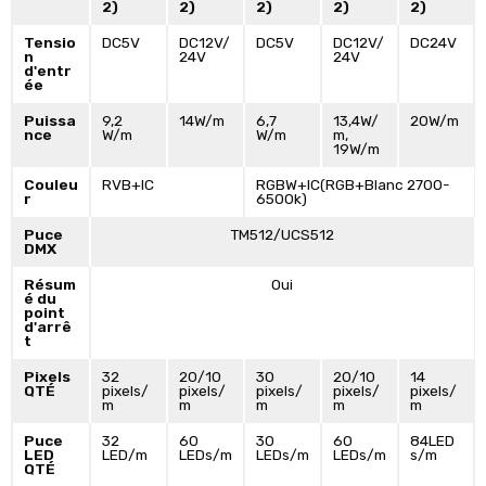
2)
2)
2)
2)
2)
Tensio
DC5V
DC12V/
DC5V
DC12V/
DC24V
n
24V
24V
d'entr
ée
Puissa
9,2
14W/m
6,7
13,4W/
20W/m
nce
W/m
W/m
m,
19W/m
Couleu
RVB+IC
RGBW+IC(RGB+Blanc 2700-
r
6500k)
Puce
TM512/UCS512
DMX
Résum
Oui
é du
point
d'arrê
t
Pixels
32
20/10
30
20/10
14
QTÉ
pixels/
pixels/
pixels/
pixels/
pixels/
m
m
m
m
m
Puce
32
60
30
60
84LED
LED
LED/m
LEDs/m
LEDs/m
LEDs/m
s/m
QTÉ