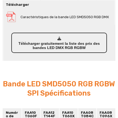
Télécharger
Caractéristiques de la bande LED SMD5050 RGB DMX
Télécharger gratuitement la liste des prix des
bandes LED DMX RGB RGBW
Bande LED SMD5050 RGB RGBW
SPI Spécifications
Numér
FAA10
FAA12
FAA10
FAA08
FAA08
o de
T060F
T144F
T060X
T084C
T096X