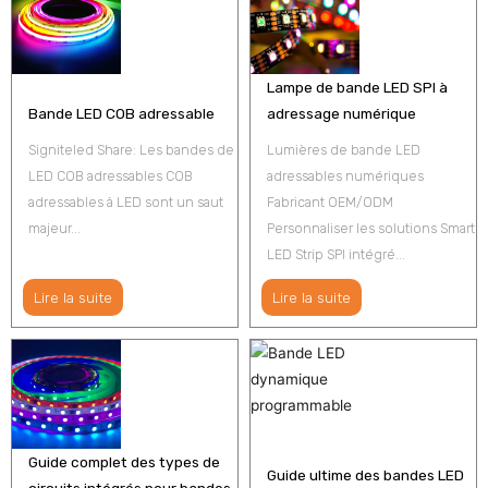
Lampe de bande LED SPI à
Bande LED COB adressable
adressage numérique
Signiteled Share: Les bandes de
Lumières de bande LED
LED COB adressables COB
adressables numériques
adressables à LED sont un saut
Fabricant OEM/ODM
majeur...
Personnaliser les solutions Smart
LED Strip SPI intégré...
Lire la suite
Lire la suite
Guide complet des types de
Guide ultime des bandes LED
circuits intégrés pour bandes