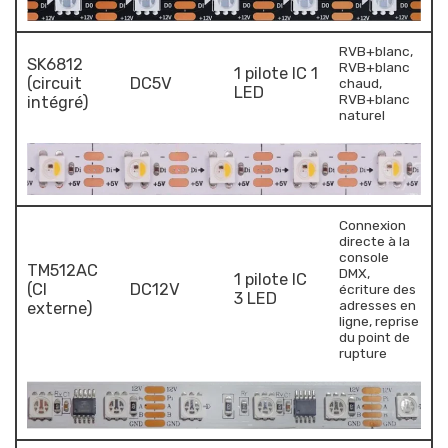
RVB+blanc,
SK6812
RVB+blanc
1 pilote IC 1
(circuit
DC5V
chaud,
LED
RVB+blanc
intégré)
naturel
Connexion
directe à la
console
TM512AC
DMX,
1 pilote IC
(CI
DC12V
écriture des
3 LED
adresses en
externe)
ligne, reprise
du point de
rupture