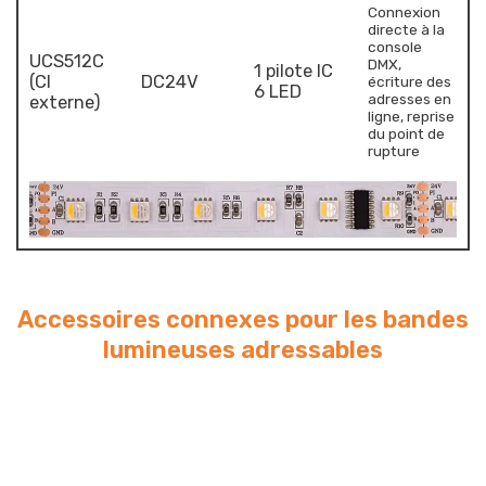
Connexion
directe à la
console
UCS512C
DMX,
1 pilote IC
(CI
DC24V
écriture des
6 LED
adresses en
externe)
ligne, reprise
du point de
rupture
Accessoires connexes pour les bandes
lumineuses adressables