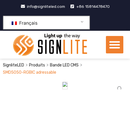
Aller
info@signliteled.com
+86 15814478470
au
contenu
Français
Me
Produits OEM et ODM
Centre de connaissa
À propos de nous
>
>
>
SignliteLED
Produits
Bande LED CMS
SMD5050-RGBIC adressable