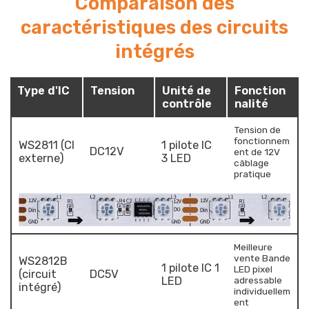
Comparaison des
caractéristiques des circuits
intégrés
Type d'IC
Tension
Unité de
Fonction
contrôle
nalité
Tension de
fonctionnem
WS2811 (CI
1 pilote IC
DC12V
ent de 12V
externe)
3 LED
câblage
pratique
Meilleure
vente Bande
WS2812B
1 pilote IC 1
LED pixel
(circuit
DC5V
LED
adressable
intégré)
individuellem
ent