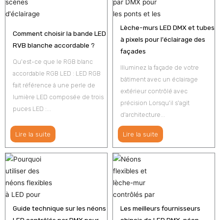
Lèche-murs LED DMX et tubes
Comment choisir la bande LED
à pixels pour l'éclairage des
RVB blanche accordable ?
façades
Qu'est-ce que le RGB blanc
Illuminez la façade de votre
accordable RGB LED : LED RGB
bâtiment avec un éclairage
fait référence à une perle de
extérieur contrôlé avec
lumière LED composée de trois
précision Lorsqu'il s'agit
puces LED :...
d'architecture...
Lire la suite
Lire la suite
Guide technique sur les néons
Les meilleurs fournisseurs
LED contrôlés par DMX pour
chinois de LED DMX, néon,