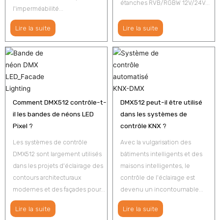
étanches RVB/RGBW 12V/24V...
l'imperméabilité...
Lire la suite
Lire la suite
Comment DMX512 contrôle-t-
DMX512 peut-il être utilisé
il les bandes de néons LED
dans les systèmes de
Pixel ?
contrôle KNX ?
Les systèmes de contrôle
Avec la vulgarisation des
DMX512 sont largement utilisés
bâtiments intelligents et des
dans les projets d'éclairage des
maisons intelligentes, le
contours architecturaux
contrôle de l'éclairage est
modernes et des façades pour...
devenu un incontournable...
Lire la suite
Lire la suite