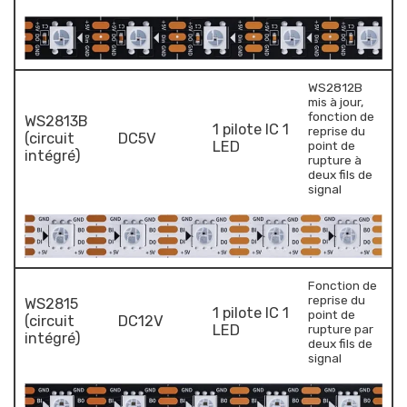
WS2812B
mis à jour,
fonction de
WS2813B
1 pilote IC 1
reprise du
(circuit
DC5V
LED
point de
intégré)
rupture à
deux fils de
signal
Fonction de
reprise du
WS2815
1 pilote IC 1
point de
(circuit
DC12V
LED
rupture par
intégré)
deux fils de
signal