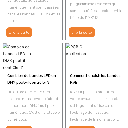
bandes LED adressables
programmables par pixel qui
numériquement sont classées
sont contrôlées directement à
dans les bandes LED DMX et les
l'aide de DMX512...
LED SPI ...
Lire la suite
Lire la suite
Combien de bandes LED un
Comment choisir les bandes
DMX peut-il contrôler ?
RVB
Qu'est-ce que le DMX Tout
RGB Strip est un produit de
d'abord, nous devons d'abord
vente chaude sur le marché, il
comprendre DMX (multiplex
est largement utilisé dans
numérique). C'est un protocole
l'éclairage domestique,
utilisé pour...
l'éclairage de la signalisation,...