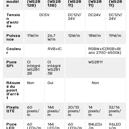
modèl
(WS28
(WS28
(WS28
(WS28
(WS28
e
12B)
13B)
11)
11)
11)
Tensio
DC5V
DC12V/
DC24V
DC12V/
n
24V
24V
d'entr
ée
Puissa
11W/m
26,7
12W/m
18W/m
19W/m
nce
W/m
Couleu
RVB+IC
RGBW+IC(RGB+Bl
r
anc 2700-6500k)
Puce
CI
CI
WS2811
SPI
intégré
intégré
WS281
WS281
2B
3B
Résum
Non
Oui
Non
é du
point
d'arrê
t
Pixels
60
144
20/10
14
32/16
QTÉ
pixels/
pixels/
pixels/
pixels/
pixels/
m
m
m
m
m
Puce
60
144
60
84LEDs
96LED
LED
LEDs/m
LED/m
LEDs/m
/m
s/m