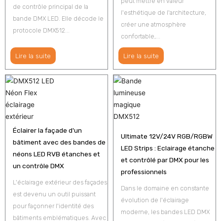
peut mettre en valeur
de contrôle principal de la
l'esthétique de l'architecture,
bande DMX LED. Elle décode le
créer une atmosphère
protocole DMX512...
confortable,...
Lire la suite
Lire la suite
Éclairer la façade d'un
Ultimate 12V/24V RGB/RGBW
bâtiment avec des bandes de
LED Strips : Eclairage étanche
néons LED RVB étanches et
et contrôlé par DMX pour les
un contrôle DMX
professionnels
L'éclairage extérieur des façades
Dans le domaine en constante
est devenu un outil puissant
évolution de l'éclairage
pour façonner l'identité des
moderne, les bandes LED DMX
bâtiments emblématiques. Avec