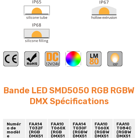
RVB
Bande LED SMD5050 RGB RGBW
DMX Spécifications
Numér
FAA14
FAA10
FAA14
FAA10
FAA10
o de
T032F
T060X
T030F
T060X
T084C
modèl
(RGB
(RGB
(RGBW
(RGBW
(RGBW
e
DMX51
DMX51
DMX51
DMX51
DMX51