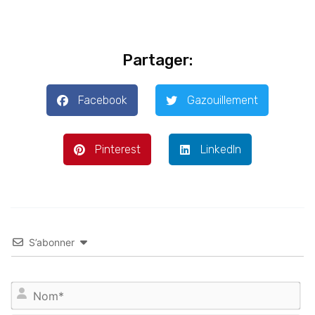
Partager:
Facebook
Gazouillement
Pinterest
LinkedIn
S’abonner
No