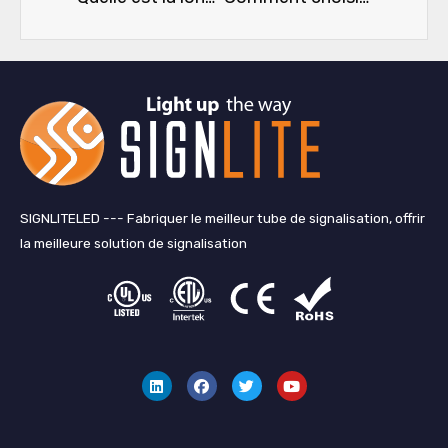
SIGNLITELED --- Fabriquer le meilleur tube de signalisation, offrir
la meilleure solution de signalisation
L
F
G
Y
i
a
a
o
n
c
z
u
k
e
o
t
e
b
u
u
d
o
i
b
i
o
l
e