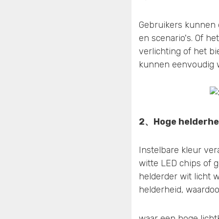
Gebruikers kunnen d
en scenario's. Of h
verlichting of het 
kunnen eenvoudig w
2、
Hoge helderhei
Instelbare kleur ve
witte LED chips of
helderder wit licht 
helderheid, waardoor
waar een hoge lichtkw