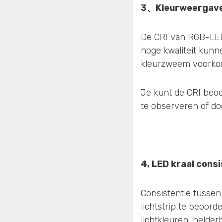
3、
Kleurweergave
De CRI van RGB-LED'
hoge kwaliteit kunn
kleurzweem voorko
Je kunt de CRI beoor
te observeren of do
4, LED kraal cons
Consistentie tussen
lichtstrip te beoord
lichtkleuren, helde