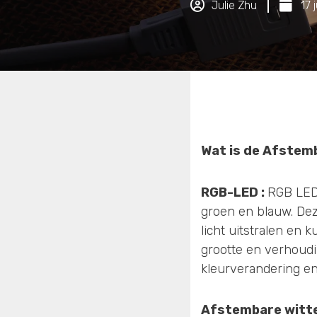
Julie Zhu
17 
Wat is de
Afstemb
RGB-LED :
RGB LED 
groen en blauw. Dez
licht uitstralen en
grootte en verhoudin
kleurverandering en
Afstembare witte