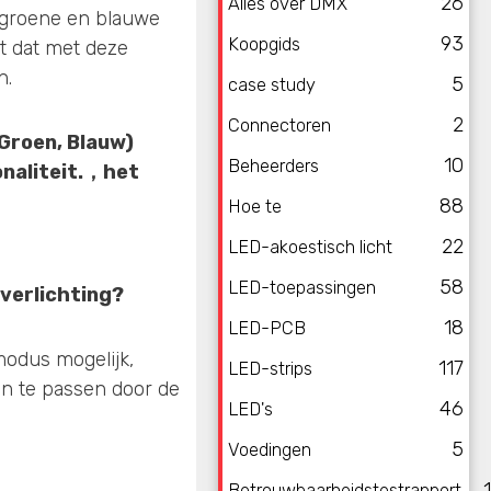
26
Alles over DMX
, groene en blauwe
93
Koopgids
ht dat met deze
n.
5
case study
2
Connectoren
Groen, Blauw)
10
Beheerders
aliteit.
，
het
88
Hoe te
22
LED-akoestisch licht
58
LED-toepassingen
verlichting
?
18
LED-PCB
modus mogelijk,
117
LED-strips
an te passen door de
46
LED's
5
Voedingen
Betrouwbaarheidstestrapport