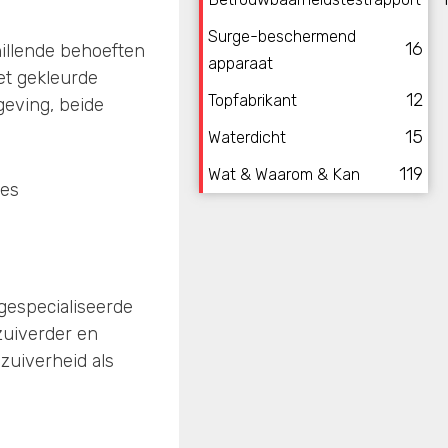
Surge-beschermend
16
illende behoeften
apparaat
et gekleurde
12
Topfabrikant
geving, beide
15
Waterdicht
119
Wat & Waarom & Kan
 gespecialiseerde
zuiverder en
 zuiverheid als