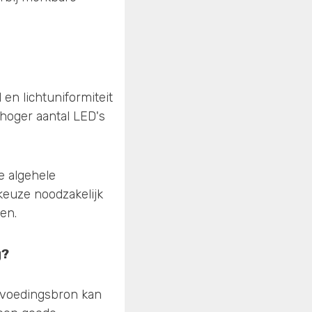
en lichtuniformiteit
 hoger aantal LED's
e algehele
 keuze noodzakelijk
en.
g?
n voedingsbron kan