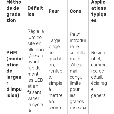
Métho
Applic
de de
Définit
ations
Pour
Cons
grada
ion
typiqu
tion
es
Règle la
Peut
lumino
Large
introdui
sité en
plage
re le
alluman
PWM
de
scintille
Réside
t/désac
(modul
gradati
ment
ntiel,
tivant
ation
on,
s'il est
comme
rapide
de
rentabl
mal
rce de
ment
largeu
e,
conçu,
détail,
les LED
r
simple
limité
éclairag
et en
d'impu
à
pour
e
faisant
lsion)
mettre
les
général.
varier
en
grands
le cycle
œuvre.
réseaux
de
.