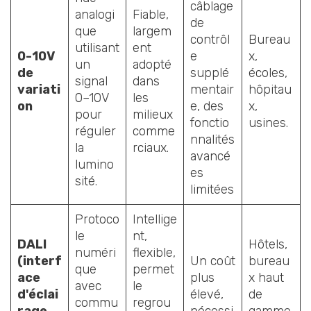
câblage
analogi
Fiable,
de
que
largem
contrôl
Bureau
utilisant
ent
0-10V
e
x,
un
adopté
de
supplé
écoles,
signal
dans
variati
mentair
hôpitau
0–10V
les
on
e, des
x,
pour
milieux
fonctio
usines.
réguler
comme
nnalités
la
rciaux.
avancé
lumino
es
sité.
limitées
Protoco
Intellige
le
nt,
DALI
Hôtels,
numéri
flexible,
(interf
Un coût
bureau
que
permet
ace
plus
x haut
avec
le
d'éclai
élevé,
de
commu
regrou
rage
nécessi
gamme,