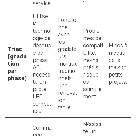
service.
Utilise
Fonctio
la
nne
technol
Problè
avec
ogie de
mes de
les
découp
compati
Mises à
Triac
gradate
e de
bilité,
niveau
(grada
urs
phase
moins
de la
tion
muraux
AC,
précis,
maison,
par
traditio
nécessi
risque
petits
phase)
nnels,
te un
de
projets.
une
pilote
scintille
rénovat
LED
ment.
ion
compat
facile.
ible.
Nécessi
Comma
te un
nde