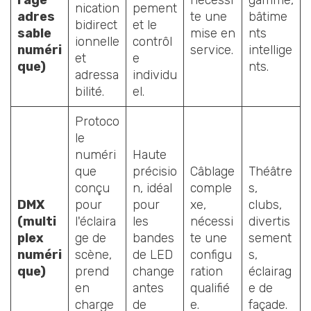
nication
pement
adres
te une
bâtime
bidirect
et le
sable
mise en
nts
ionnelle
contrôl
numéri
service.
intellige
et
e
que)
nts.
adressa
individu
bilité.
el.
Protoco
le
numéri
Haute
que
précisio
Câblage
Théâtre
conçu
n, idéal
comple
s,
DMX
pour
pour
xe,
clubs,
(multi
l'éclaira
les
nécessi
divertis
plex
ge de
bandes
te une
sement
numéri
scène,
de LED
configu
s,
que)
prend
change
ration
éclairag
en
antes
qualifié
e de
charge
de
e.
façade.