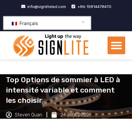
Aller
info@signliteled.com
+86 15814478470
au
contenu
Français
Me
Produits OEM et ODM
Centre de connaissa
À propos de nous
Top Options de sommier à LED à
intensité variable et comment
les choisir
Steven Quan
24 août 2025