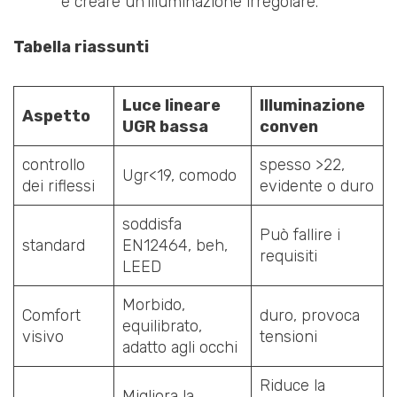
e creare un'illuminazione irregolare.
Tabella riassunti
Luce lineare
Illuminazione
Aspetto
UGR bassa
conven
controllo
spesso >22,
Ugr<19, comodo
dei riflessi
evidente o duro
soddisfa
Può fallire i
standard
EN12464, beh,
requisiti
LEED
Morbido,
Comfort
duro, provoca
equilibrato,
visivo
tensioni
adatto agli occhi
Riduce la
Migliora la