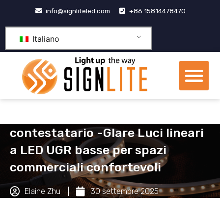
Vai
info@signliteled.com
+86 15814478470
al
contenuto
Italiano
Me
Prodotti OEM e ODM
centro di conoscenza
contestatario -Glare Luci lineari
a LED UGR basse per spazi
commerciali confortevoli
Elaine Zhu
30 settembre 2025