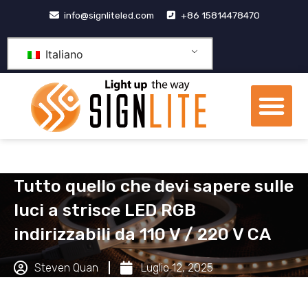
Vai
info@signliteled.com
+86 15814478470
al
contenuto
Italiano
Me
Prodotti OEM e ODM
centro di conoscenza
Tutto quello che devi sapere sulle
luci a strisce LED RGB
indirizzabili da 110 V / 220 V CA
Steven Quan
Luglio 12, 2025