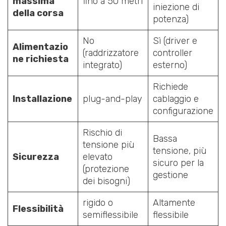
massima
fino a 50 metri
iniezione di
della corsa
potenza)
No
Sì (driver e
Alimentazio
(raddrizzatore
controller
ne richiesta
integrato)
esterno)
Richiede
Installazione
plug-and-play
cablaggio e
configurazione
Rischio di
Bassa
tensione più
tensione, più
Sicurezza
elevato
sicuro per la
(protezione
gestione
dei bisogni)
rigido o
Altamente
Flessibilità
semiflessibile
flessibile