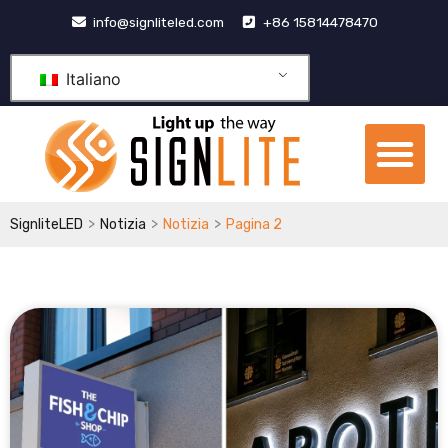
Vai
info@signliteled.com
+86 15814478470
al
contenuto
Italiano
Me
Prodotti OEM e ODM
centro di conoscenza
>
>
>
SignliteLED
Notizia
Notizia
Pagina 2