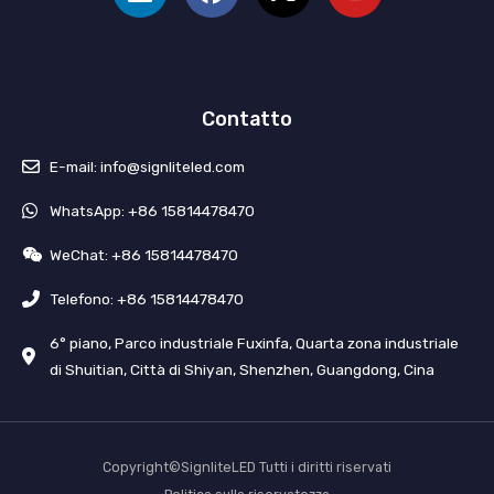
k
e
w
t
e
b
i
u
d
o
t
b
i
o
t
e
Contatto
n
k
e
r
E-mail: info@signliteled.com
WhatsApp: +86 15814478470
WeChat: +86 15814478470
Telefono: +86 15814478470
6° piano, Parco industriale Fuxinfa, Quarta zona industriale
di Shuitian, Città di Shiyan, Shenzhen, Guangdong, Cina
Copyright©SignliteLED Tutti i diritti riservati