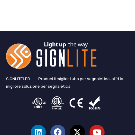
SIGNLITELED --- Produci il miglior tubo per segnaletica, offri la
migliore soluzione per segnaletica
L
F
X
Y
i
a
-
o
n
c
T
u