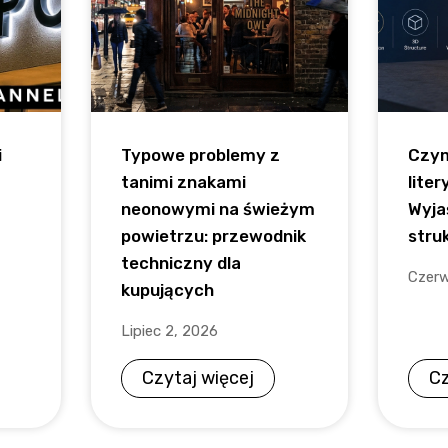
i
Typowe problemy z
Czym
tanimi znakami
liter
neonowymi na świeżym
Wyja
powietrzu: przewodnik
struk
techniczny dla
Czerw
kupujących
Lipiec 2, 2026
Czytaj więcej
Cz