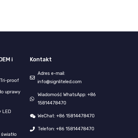
OEM i
Kontakt
Adres e-mail:
Tri-proof
info@signliteled.com
do uprawy
Wiadomość WhatsApp: +86
15814478470
y LED
WeChat: +86 15814478470
Telefon: +86 15814478470
 światło