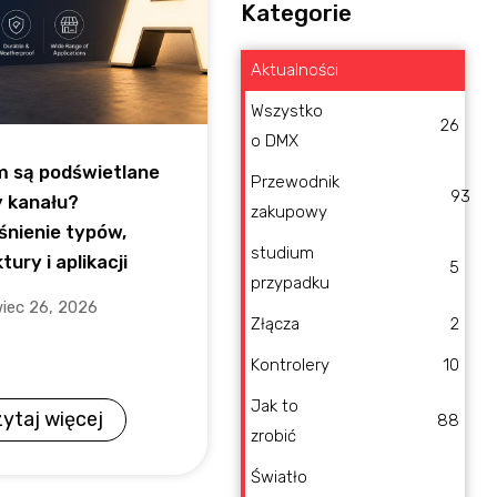
Kategorie
Aktualności
Wszystko
26
o DMX
 są podświetlane
Przewodnik
93
y kanału?
zakupowy
śnienie typów,
studium
tury i aplikacji
5
przypadku
iec 26, 2026
Złącza
2
Kontrolery
10
Jak to
ytaj więcej
88
zrobić
Światło