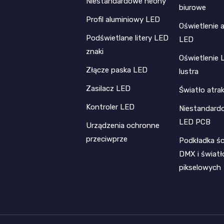
Niestandardowe neony
biurowe
Profil aluminiowy LED
Oświetlenie 
Podświetlane litery LED
LED
znaki
Oświetlenie 
Złącze paska LED
lustra
Zasilacz LED
Światło atrak
Kontroler LED
Niestandard
LED PCB
Urządzenia ochronne
przeciwprze
Podkładka ś
DMX i światł
pikselowych