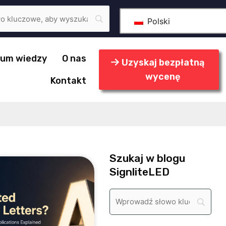
Polski
rum wiedzy
O nas
Uzyskaj bezpłatną
wycenę
Kontakt
Szukaj w blogu
SignliteLED