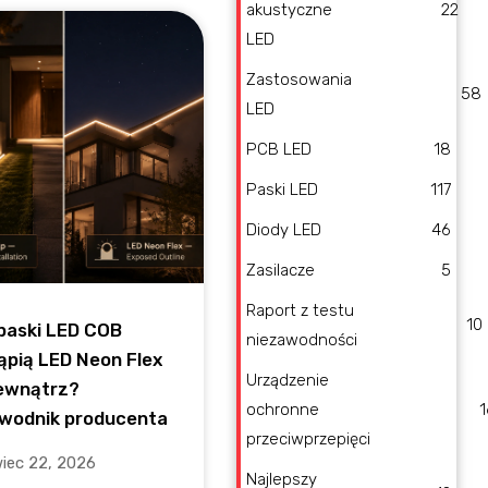
akustyczne
22
LED
Zastosowania
58
LED
PCB LED
18
Paski LED
117
Diody LED
46
Zasilacze
5
Raport z testu
10
paski LED COB
niezawodności
ąpią LED Neon Flex
Urządzenie
ewnątrz?
ochronne
1
wodnik producenta
przeciwprzepięci
iec 22, 2026
Najlepszy