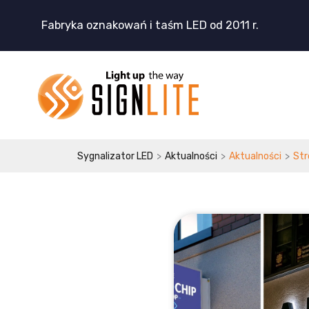
Przejdź
Fabryka oznakowań i taśm LED od 2011 r.
do
treści
>
>
>
Sygnalizator LED
Aktualności
Aktualności
Str