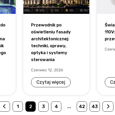
 do
Przewodnik po
Świa
oświetleniu fasady
110V
na
architektonicznej:
prze
ik
techniki, oprawy,
Czerw
ego
optyka i systemy
sterowania
Czerwiec 12, 2026
Czytaj więcej
Cz
1
2
3
4
...
42
43