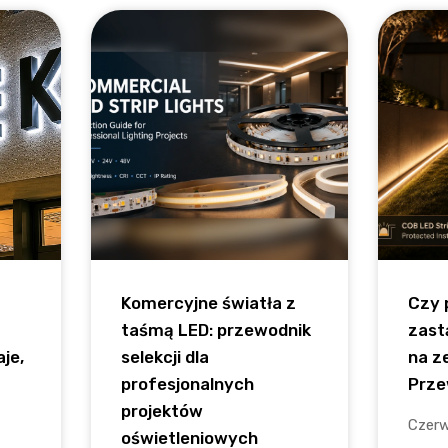
Komercyjne światła z
Czy 
taśmą LED: przewodnik
zast
aje,
selekcji dla
na z
profesjonalnych
Prze
projektów
Czerw
oświetleniowych