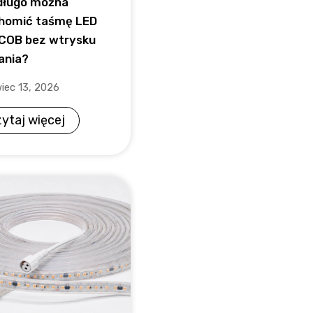
długo można
homić taśmę LED
COB bez wtrysku
lania?
iec 13, 2026
ytaj więcej