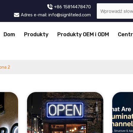
+86 15814478470
Adres e-mail: info@signliteled.com
Dom
Produkty
Produkty OEM i ODM
Cent
ona 2