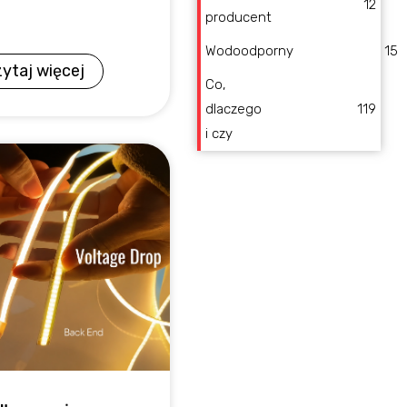
12
producent
Wodoodporny
15
ytaj więcej
Co,
dlaczego
119
i czy