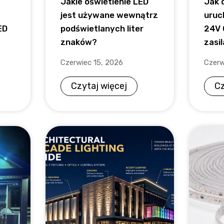
Jakie oświetlenie LED
Jak 
jest używane wewnątrz
uruc
ED
podświetlanych liter
24V 
znaków?
zasi
Czerwiec 15, 2026
Czerw
Czytaj więcej
Cz