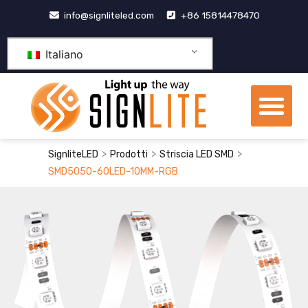
Vai
info@signliteled.com
+86 15814478470
al
contenuto
Italiano
Me
Prodotti OEM e ODM
centro di conoscenza
>
>
>
SignliteLED
Prodotti
Striscia LED SMD
SMD5050-60LED-10MM-RGB