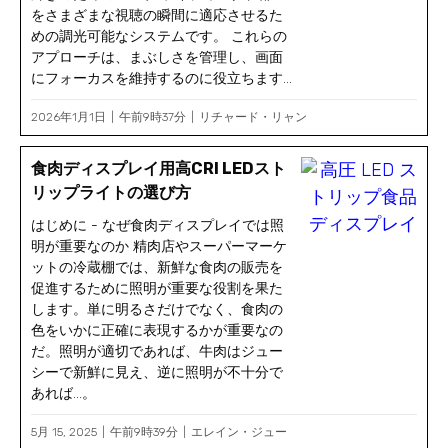
をさまざまな視聴の瞬間に適応させるた
めの調光可能なシステムです。 これらの
アプローチは、まぶしさを管理し、画面
にフォーカスを維持するのに役立ちます...
2026年1月1日
午前9時37分
リチャード・リャン
食肉ディスプレイ用高CRI LEDスト
リップライトの選び方
はじめに - なぜ食肉ディスプレイでは照
明が重要なのか 精肉店やスーパーマーケ
ットの冷蔵棚では、新鮮な食肉の販売を
促進するために照明が重要な役割を果た
します。単に明るさだけでなく、食肉の
色をいかに正確に表現するかが重要なの
だ。照明が適切であれば、牛肉はジュー
シーで新鮮に見え、逆に照明が不十分で
あれば...。
5月 15, 2025
午前9時39分
エレイン・ジュー