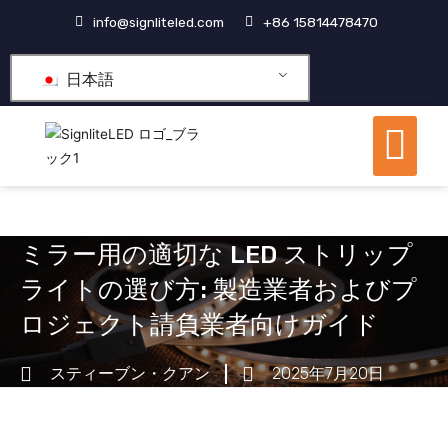
コ
info@signliteled.com
+86 15814478470
ン
テ
日本語
ン
ツ
メ
に
ニ
ス
OEM&ODM製品
ナレッジ ハブ
私たちについて
ュ
キ
ー
ッ
プ
ミラー用の適切な LED ストリップ
ライトの選び方: 製造業者およびプ
ロジェクト請負業者向けガイド
スティーブン・クアン
2025年7月20日