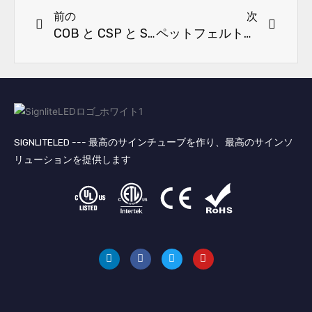
前の
次
COB と CSP と SCoB と SOB LED ストリップの比較: プロフェッショナル向けの購入者向けガイド
ペットフェルトを使用した高性能音響照明: より優れた音、よりスマートなデザイン
SIGNLITELED --- 最高のサインチューブを作り、最高のサインソ
リューションを提供します
リ
フ
ツ
ユ
ン
ェ
イ
ー
ク
イ
ッ
チ
ト
ス
タ
ュ
イ
ブ
ー
ー
ン
ッ
ブ
ク