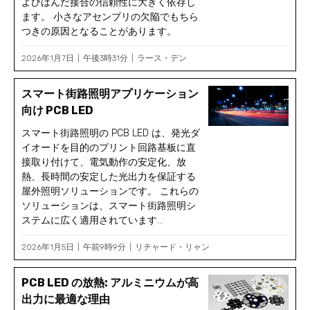
よびはんだ接合の信頼性に大きく依存し
ます。 小さなアセンブリの欠陥でもちら
つきの原因となることがあります。
2026年1月7日
午後3時31分
ラース・デン
スマート街路照明アプリケーション
向け PCB LED
スマート街路照明の PCB LED は、発光ダ
イオードを目的のプリント回路基板に直
接取り付けて、電気動作の安定化、放
熱、長時間の安定した光出力を保証する
屋外照明ソリューションです。 これらの
ソリューションは、スマート街路照明シ
ステムに広く適用されています...
2026年1月5日
午前9時9分
リチャード・リャン
PCB LED の放熱: アルミニウムが高
出力に最適な理由