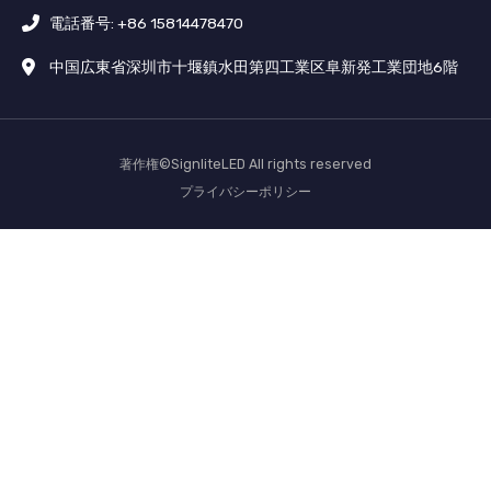
電話番号: +86 15814478470
中国広東省深圳市十堰鎮水田第四工業区阜新発工業団地6階
著作権©SignliteLED All rights reserved
プライバシーポリシー