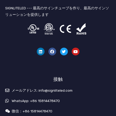
SIGNLITELED --- 最高のサインチューブを作り、最高のサインソ
リューションを提供します
リ
フ
ツ
ユ
ン
ェ
イ
ー
ク
イ
ッ
チ
ト
ス
タ
ュ
イ
ブ
ー
ー
ン
ッ
ブ
ク
接触
メールアドレス: info@signliteled.com
WhatsApp: +86 15814478470
微信：+86 15814478470