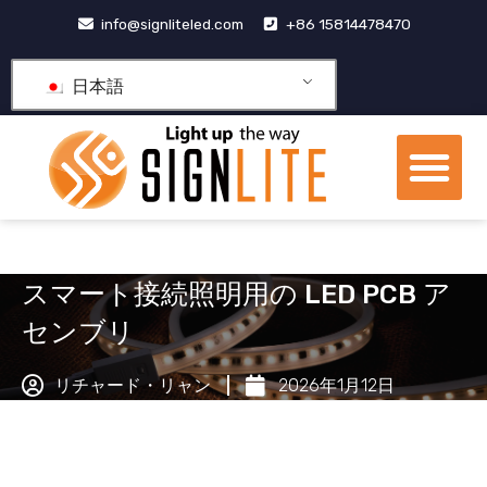
コ
info@signliteled.com
+86 15814478470
ン
テ
日本語
ン
ツ
メ
に
ニ
ス
OEM&ODM製品
ナレッジ ハブ
私たちについて
ュ
キ
ー
ッ
プ
スマート接続照明用の LED PCB ア
センブリ
リチャード・リャン
2026年1月12日