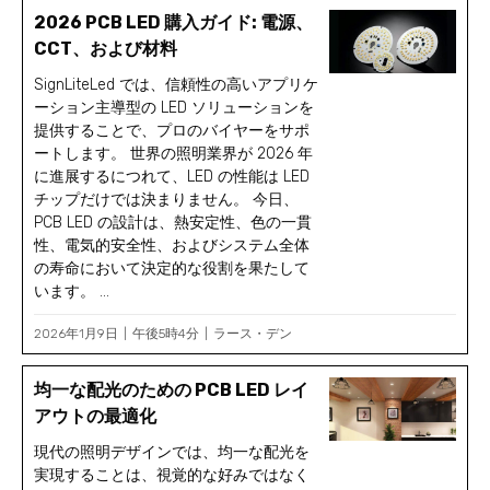
2026 PCB LED 購入ガイド: 電源、
CCT、および材料
SignLiteLed では、信頼性の高いアプリケ
ーション主導型の LED ソリューションを
提供することで、プロのバイヤーをサポ
ートします。 世界の照明業界が 2026 年
に進展するにつれて、LED の性能は LED
チップだけでは決まりません。 今日、
PCB LED の設計は、熱安定性、色の一貫
性、電気的安全性、およびシステム全体
の寿命において決定的な役割を果たして
います。 ...
2026年1月9日
午後5時4分
ラース・デン
均一な配光のための PCB LED レイ
アウトの最適化
現代の照明デザインでは、均一な配光を
実現することは、視覚的な好みではなく