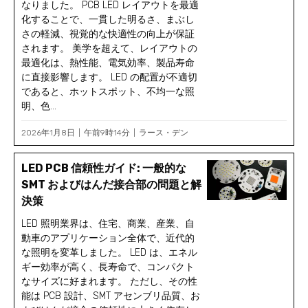
なりました。 PCB LED レイアウトを最適
化することで、一貫した明るさ、まぶし
さの軽減、視覚的な快適性の向上が保証
されます。 美学を超えて、レイアウトの
最適化は、熱性能、電気効率、製品寿命
に直接影響します。 LED の配置が不適切
であると、ホットスポット、不均一な照
明、色...
2026年1月8日
午前9時14分
ラース・デン
LED PCB 信頼性ガイド: 一般的な
SMT およびはんだ接合部の問題と解
決策
LED 照明業界は、住宅、商業、産業、自
動車のアプリケーション全体で、近代的
な照明を変革しました。 LED は、エネル
ギー効率が高く、長寿命で、コンパクト
なサイズに好まれます。 ただし、その性
能は PCB 設計、SMT アセンブリ品質、お