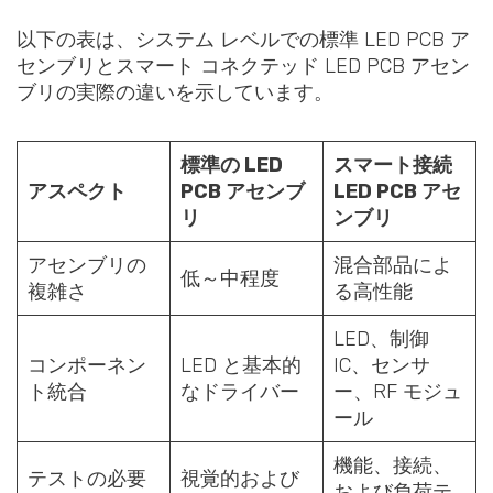
以下の表は、システム レベルでの標準 LED PCB ア
センブリとスマート コネクテッド LED PCB アセン
ブリの実際の違いを示しています。
標準の LED
スマート接続
アスペクト
PCB アセンブ
LED PCB アセ
リ
ンブリ
アセンブリの
混合部品によ
低～中程度
複雑さ
る高性能
LED、制御
コンポーネン
LED と基本的
IC、センサ
ト統合
なドライバー
ー、RF モジュ
ール
機能、接続、
テストの必要
視覚的および
および負荷テ