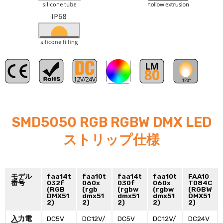
RGB
SMD5050 RGB RGBW DMX LED
ストリップ仕様
モデル
faa14t
faa10t
faa14t
faa10t
FAA10
番号
032f
060x
030f
060x
T084C
(RGB
(rgb
(rgbw
(rgbw
(RGBW
DMX51
dmx51
dmx51
dmx51
DMX51
2)
2)
2)
2)
2)
入力電
DC5V
DC12V/
DC5V
DC12V/
DC24V