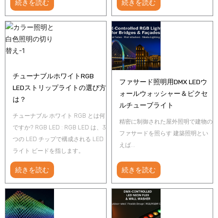
続きを読む
続きを読む
チューナブルホワイトRGB
ファサード照明用DMX LEDウ
LEDストリップライトの選び方
ォールウォッシャー＆ピクセ
は？
ルチューブライト
チューナブル ホワイト RGB とは何
精密に制御された屋外照明で建物の
ですか? RGB LED : RGB LED は、3
ファサードを照らす 建築照明とい
つの LED チップで構成される LED
えば...
ライト ビードを指します。
続きを読む
続きを読む