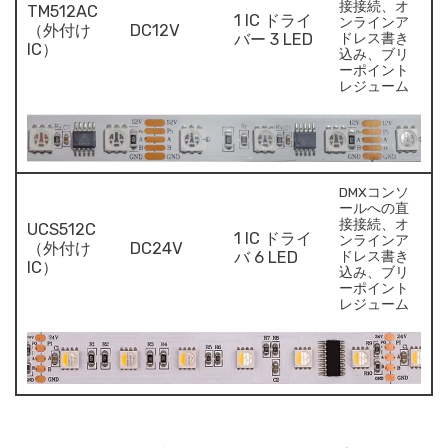
接接続、オ
TM512AC
1 IC ドライ
ンラインア
（外付け
DC12V
バー 3 LED
ドレス書き
IC）
込み、ブリ
ーポイント
レジューム
DMXコンソ
ールへの直
接接続、オ
UCS512C
1 IC ドライ
ンラインア
（外付け
DC24V
バ 6 LED
ドレス書き
IC）
込み、ブリ
ーポイント
レジューム