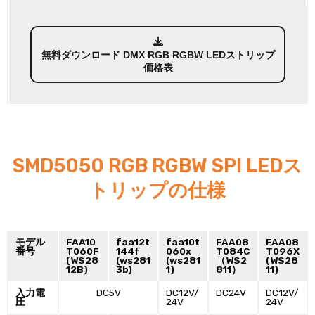
無料ダウンロード DMX RGB RGBW LEDストリップ
価格表
SMD5050 RGB RGBW SPI LEDス
トリップの仕様
モデル
FAA10
faa12t
faa10t
FAA08
FAA08
番号
T060F
144f
060x
T084C
T096X
(WS28
(ws281
(ws281
（WS2
(WS28
12B)
3b)
1)
811）
11)
入力電
DC5V
DC12V/
DC24V
DC12V/
圧
24V
24V