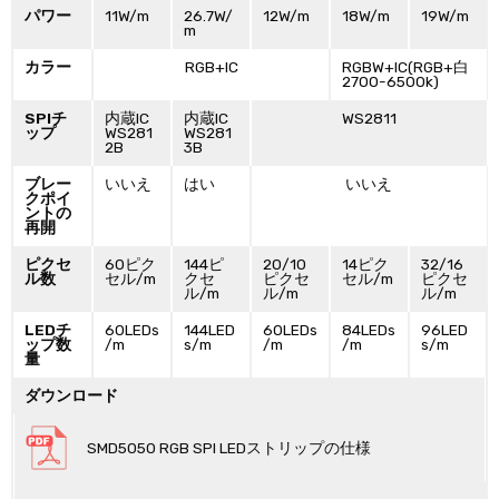
パワー
11W/m
26.7W/
12W/m
18W/m
19W/m
m
カラー
RGB+IC
RGBW+IC(RGB+白
2700-6500k)
SPIチ
内蔵IC
内蔵IC
WS2811
ップ
WS281
WS281
2B
3B
ブレー
いいえ
はい
いいえ
クポイ
ントの
再開
ピクセ
60ピク
144ピ
20/10
14ピク
32/16
ル数
セル/m
クセ
ピクセ
セル/m
ピクセ
ル/m
ル/m
ル/m
LEDチ
60LEDs
144LED
60LEDs
84LEDs
96LED
ップ数
/m
s/m
/m
/m
s/m
量
ダウンロード
SMD5050 RGB SPI LEDストリップの仕様