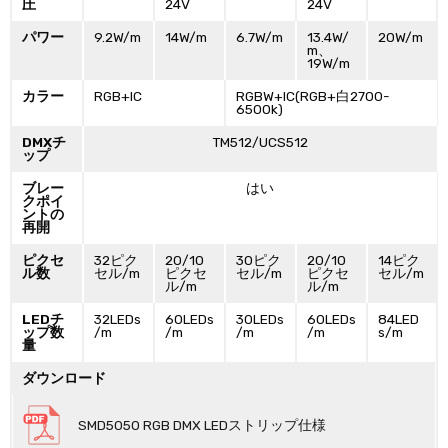
圧
24V
24V
パワー
9.2W/m
14W/m
6.7W/m
13.4W/
20W/m
m、
19W/m
カラー
RGB+IC
RGBW+IC(RGB+白2700-
6500k)
DMXチ
TM512/UCS512
ップ
ブレー
はい
クポイ
ントの
再開
ピクセ
32ピク
20/10
30ピク
20/10
14ピク
ル数
セル/m
ピクセ
セル/m
ピクセ
セル/m
ル/m
ル/m
LEDチ
32LEDs
60LEDs
30LEDs
60LEDs
84LED
ップ数
/m
/m
/m
/m
s/m
量
ダウンロード
SMD5050 RGB DMX LEDストリップ仕様