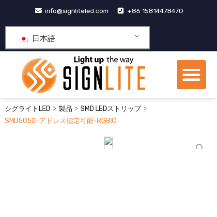
コ
info@signliteled.com
+86 15814478470
ン
テ
日本語
ン
ツ
メ
に
ニ
ス
OEM&ODM製品
ナレッジ ハブ
私たちについて
ュ
キ
ー
ッ
>
>
>
シグライトLED
製品
SMD LEDストリップ
プ
SMD5050-アドレス指定可能-RGBIC