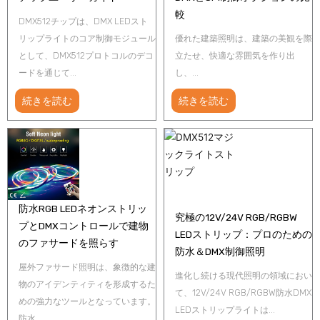
較
DMX512チップは、DMX LEDスト
リップライトのコア制御モジュール
優れた建築照明は、建築の美観を際
として、DMX512プロトコルのデコ
立たせ、快適な雰囲気を作り出
ードを通じて...
し、...
続きを読む
続きを読む
防水RGB LEDネオンストリッ
究極の12V/24V RGB/RGBW
プとDMXコントロールで建物
LEDストリップ：プロのための
のファサードを照らす
防水＆DMX制御照明
屋外ファサード照明は、象徴的な建
進化し続ける現代照明の領域におい
物のアイデンティティを形成するた
て、12V/24V RGB/RGBW防水DMX
めの強力なツールとなっています。
LEDストリップライトは...
防水...