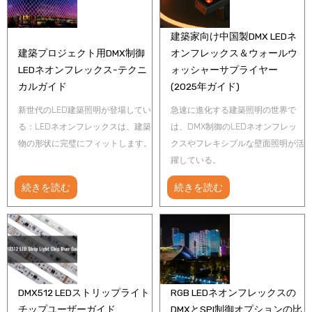
建築家向け中国製DMX LEDネ
建築プロジェクト用DMX制御
オンフレックス＆ウォールウ
LEDネオンフレックス-テクニ
ォッシャーサプライヤー
カルガイド
(2025年ガイド)
新世代のLED建築照明が登場してい
急速に進化する建築照明の世界で
る：LEDネオンフレックスは、建築
は、DMX制御のLEDネオンフレッ
物の形状に完璧にフィットします。
クスやフレキシブルな壁面照明が活
躍している。
続きを読む
続きを読む
DMX512 LEDストリップライト
RGB LEDネオンフレックスの
チップユーザーガイド
DMXとSPI制御オプションの比