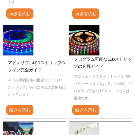
ます...
続きを読む
続きを読む
プログラム可能なLEDストリッ
アドレサブルLEDストリップIC
プの究極ガイド
タイプ完全ガイド
プロジェクトのダイナミックな照明
今日の照明技術の世界では、LED
ソリューションをお探しの場合、プ
ストリップが徐々に主流の選択肢に
ログラム可能な LED ストリップは
なっています...
最適です。
続きを読む
続きを読む