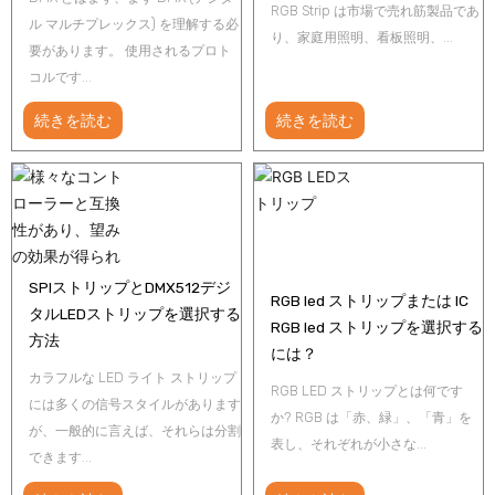
RGB Strip は市場で売れ筋製品であ
ル マルチプレックス) を理解する必
り、家庭用照明、看板照明、...
要があります。 使用されるプロト
コルです...
続きを読む
続きを読む
SPIストリップとDMX512デジ
RGB led ストリップまたは IC
タルLEDストリップを選択する
RGB led ストリップを選択する
方法
には？
カラフルな LED ライト ストリップ
RGB LED ストリップとは何です
には多くの信号スタイルがあります
か? RGB は「赤、緑」、「青」を
が、一般的に言えば、それらは分割
表し、それぞれが小さな...
できます...