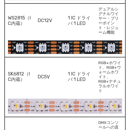
デュアルシ
グナルワイ
WS2815（I
1 IC ドライ
ヤー・ブリ
DC12V
C内蔵）
バ 1 LED
ーポイン
ト・レジュ
ーム機能
RGB+ホワイ
ト、RGB+ウ
ォームホワ
SK6812（I
1 IC ドライ
DC5V
イト、
C内蔵）
バ 1 LED
RGB+ナチュ
ラルホワイ
ト
DMXコンソ
ールへの直