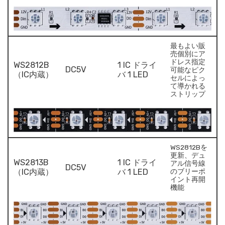
最もよい販
売個別にア
ドレス指定
WS2812B
1 IC ドライ
DC5V
可能なピク
（IC内蔵）
バ 1 LED
セルによっ
て導かれる
ストリップ
WS2812Bを
更新、デュ
WS2813B
1 IC ドライ
アル信号線
DC5V
（IC内蔵）
バ 1 LED
のブリーポ
イント再開
機能