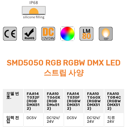
RGB
SMD5050 RGB RGBW DMX LED
스트립 사양
모델 번
FAA14
FAA10
FAA14
FAA10
FAA10
호.
T032F
T060X
T030F
T060X
T084C
(RGB
(RGB
(RGBW
(RGBW
(RGBW
DMX51
DMx51
DMX51
DMX51
DMX51
2)
2)
2)
2)
2)
입력 전
DC5V
DC12V/
DC5V
DC12V/
직류
압
24V
24V
24V