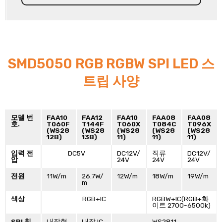
SMD5050 RGB RGBW SPI LED 스
트립 사양
모델 번
FAA10
FAA12
FAA10
FAA08
FAA08
호.
T060F
T144F
T060X
T084C
T096X
(WS28
(WS28
(WS28
(WS28
(WS28
12B)
13B)
11)
11)
11)
입력 전
DC5V
DC12V/
직류
DC12V/
압
24V
24V
24V
전원
11W/m
26.7W/
12W/m
18W/m
19W/m
m
색상
RGB+IC
RGBW+IC(RGB+화
이트 2700-6500k)
SPI 칩
내장형
내장 IC
WS2811