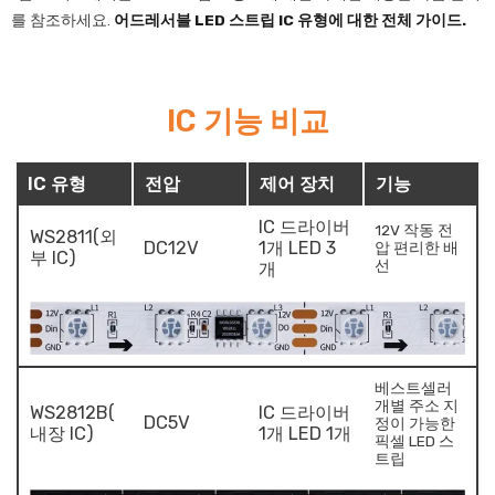
를 참조하세요.
어드레서블 LED 스트립 IC 유형에 대한 전체 가이드.
IC 기능 비교
IC 유형
전압
제어 장치
기능
IC 드라이버
12V 작동 전
WS2811(외
DC12V
1개 LED 3
압 편리한 배
부 IC)
선
개
베스트셀러
개별 주소 지
WS2812B(
IC 드라이버
DC5V
정이 가능한
내장 IC)
1개 LED 1개
픽셀 LED 스
트립