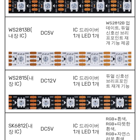
WS2812B 업
데이트, 듀얼
WS2813B(
IC 드라이버
DC5V
신호선 브리
내장 IC)
1개 LED 1개
프포인트 재
개 기능 제공
듀얼 신호선
WS2815(내
IC 드라이버
DC12V
브리프포인
장 IC)
1개 LED 1개
트 재개 기능
RGB+흰색,
RGB+따뜻한
SK6812(내
IC 드라이버
DC5V
흰색,
장 IC)
1개 LED 1개
RGB+자연스
러운 흰색