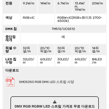
전원
9.2W/m
14W/m
6.7W/m
13.4W/
20W/m
m,
19W/m
색상
RGB+IC
RGBW+IC(RGB+화이트 2700-
6500k)
DMX 칩
TM512/UCS512
중단점
예
재개
픽셀 수
32픽
20/10
30픽
20/10
14픽
량
셀/m
픽셀/m
셀/m
픽셀/m
셀/m
LED 칩
32LED/
60LED/
30LED/
60LED/
84LED
수량
m
m
m
m
/m
다운로드
SMD5050 RGB DMX LED 스트립 사양
DMX RGB RGBW LED 스트립 가격표 무료 다운로드