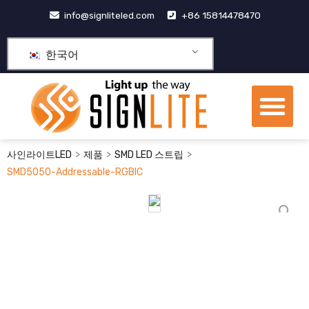
콘
info@signliteled.com
+86 15814478470
텐
츠
한국어
로
건
메
너
뉴
뛰
OEM&ODM 제품
기
>
>
>
사인라이트LED
제품
SMD LED 스트립
SMD5050-Addressable-RGBIC