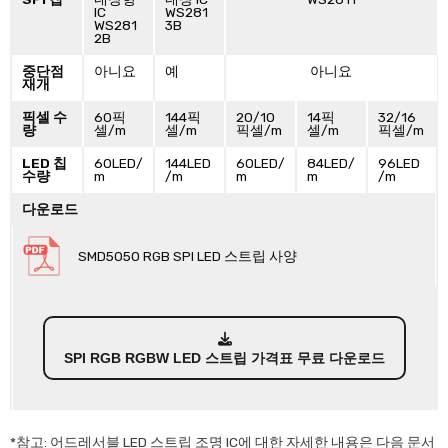
IC
WS281
WS281
3B
2B
중단점
아니요
예
아니요
재개
픽셀 수
60픽
144픽
20/10
14픽
32/16
량
셀/m
셀/m
픽셀/m
셀/m
픽셀/m
LED 칩
60LED/
144LED
60LED/
84LED/
96LED
수량
m
/m
m
m
/m
다운로드
SMD5050 RGB SPI LED 스트립 사양
SPI RGB RGBW LED 스트립 가격표 무료 다운로드
*참고: 어드레서블 LED 스트립 조명 IC에 대한 자세한 내용은 다음 문서