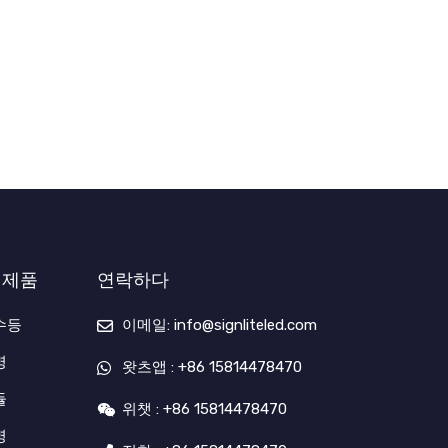
 제품
연락하다
수등
이메일: info@signliteled.com
명
왓츠앱 : +86 15814478470
듈
위챗 : +86 15814478470
명