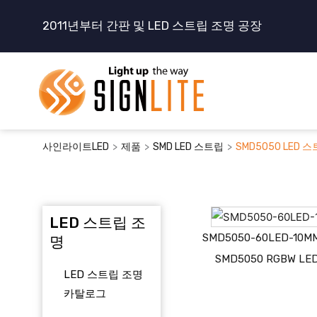
콘
2011년부터 간판 및 LED 스트립 조명 공장
텐
츠
로
건
너
뛰
기
>
>
>
사인라이트LED
제품
SMD LED 스트립
SMD5050 LED 
LED 스트립 조
SMD5050-60LED-10MM-
명
SMD5050 RGBW L
LED 스트립 조명
카탈로그