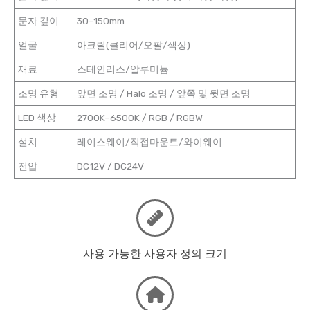
문자 깊이
30–150mm
얼굴
아크릴(클리어/오팔/색상)
재료
스테인리스/알루미늄
조명 유형
앞면 조명 / Halo 조명 / 앞쪽 및 뒷면 조명
LED 색상
2700K–6500K / RGB / RGBW
설치
레이스웨이/직접마운트/와이웨이
전압
DC12V / DC24V
사용 가능한 사용자 정의 크기