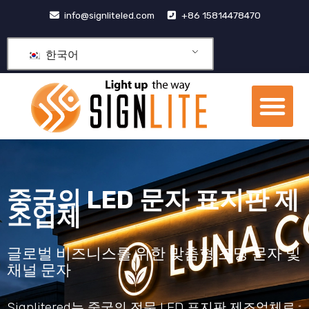
콘
info@signliteled.com
+86 15814478470
텐
츠
한국어
로
건
메
너
뉴
뛰
OEM&ODM 제품
기
중국의 LED 문자 표지판 제
조업체
글로벌 비즈니스를 위한 맞춤형 조명 문자 및
채널 문자
Signlitered는 중국의 전문 LED 표지판 제조업체로,