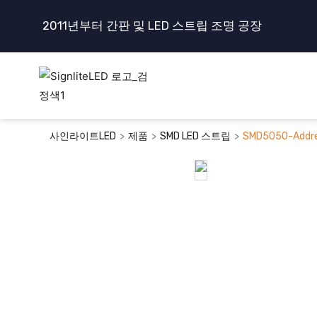
콘
2011년부터 간판 및 LED 스트립 조명 공장
텐
츠
로
건
너
뛰
>
>
>
사인라이트LED
제품
SMD LED 스트립
SMD5050-Addre
기