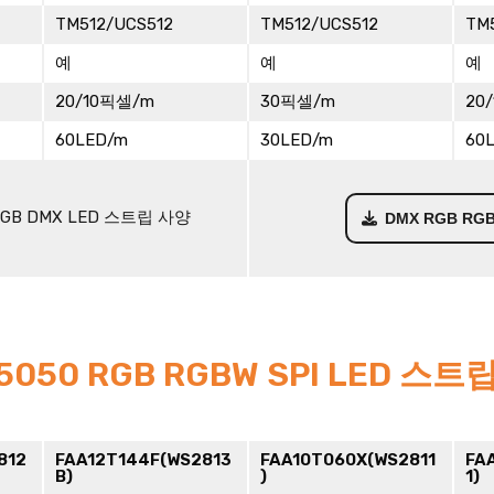
TM512/UCS512
TM512/UCS512
TM
예
예
예
20/10픽셀/m
30픽셀/m
20
60LED/m
30LED/m
60
RGB DMX LED 스트립 사양
DMX RGB R
5050 RGB RGBW SPI LED 스트
812
FAA12T144F(WS2813
FAA10T060X(WS2811
FA
B)
)
1)