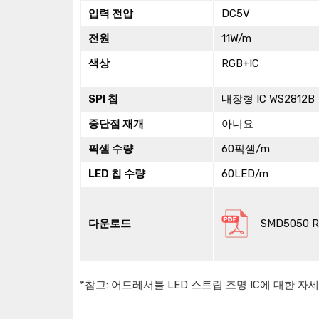
입력 전압
DC5V
전원
11W/m
색상
RGB+IC
SPI 칩
내장형 IC WS2812B
중단점 재개
아니요
픽셀 수량
60픽셀/m
LED 칩 수량
60LED/m
다운로드
SMD5050 
*참고: 어드레서블 LED 스트립 조명 IC에 대한 