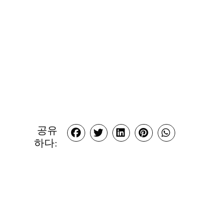
공유
하다: