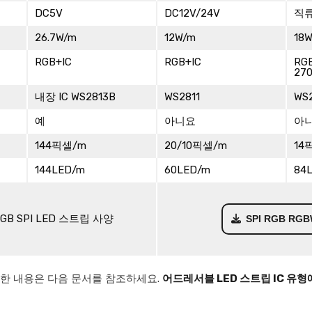
DC5V
DC12V/24V
직류
26.7W/m
12W/m
18
RGB+IC
RGB+IC
RG
270
내장 IC WS2813B
WS2811
WS2
예
아니요
아
144픽셀/m
20/10픽셀/m
14
144LED/m
60LED/m
84
RGB SPI LED 스트립 사양
SPI RGB R
자세한 내용은 다음 문서를 참조하세요.
어드레서블 LED 스트립 IC 유형