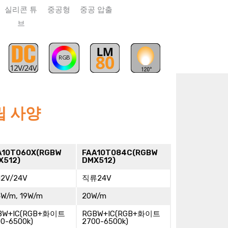
RGB
트립 사양
A10T060X(RGBW
FAA10T084C(RGBW
X512)
DMX512)
12V/24V
직류24V
4W/m, 19W/m
20W/m
BW+IC(RGB+화이트
RGBW+IC(RGB+화이트
0-6500k)
2700-6500k)