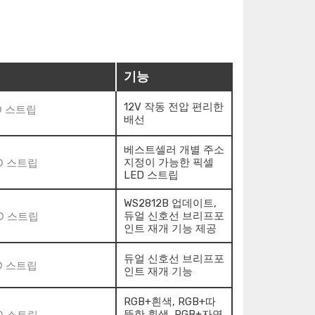
기능
12V 작동 전압 편리한
배선
베스트셀러 개별 주소
지정이 가능한 픽셀
LED 스트립
WS2812B 업데이트,
듀얼 신호선 브리프포
인트 재개 기능 제공
듀얼 신호선 브리프포
인트 재개 기능
RGB+흰색, RGB+따
뜻한 흰색, RGB+자연