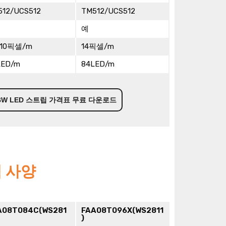
512/UCS512
TM512/UCS512
예
/10픽셀/m
14픽셀/m
LED/m
84LED/m
GBW LED 스트립 가격표 무료 다운로드
립 사양
A08T084C(WS281
FAA08T096X(WS2811
)