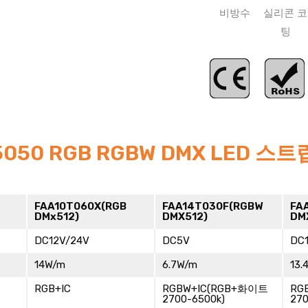
050 RGB RGBW DMX LED 스
FAA10T060X(RGB
FAA14T030F(RGBW
FA
DMx512)
DMX512)
DM
DC12V/24V
DC5V
DC
14W/m
6.7W/m
13.
RGB+IC
RGBW+IC(RGB+화이트
RG
2700-6500k)
270