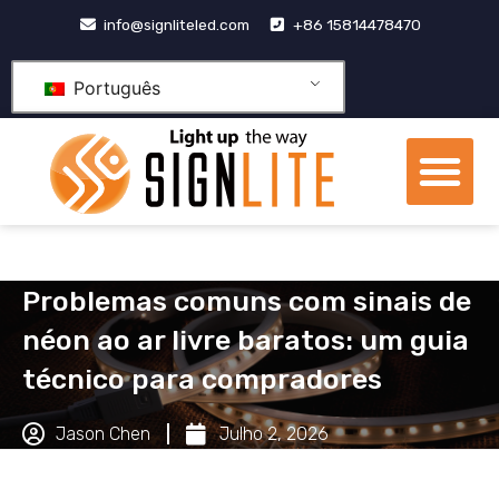
Pular
info@signliteled.com
+86 15814478470
para
o
Português
conteúdo
Me
Produtos OEM e ODM
centro de conhecime
Problemas comuns com sinais de
néon ao ar livre baratos: um guia
técnico para compradores
Jason Chen
Julho 2, 2026