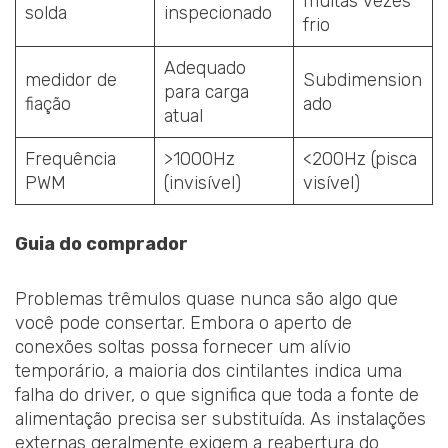
muitas vezes
solda
inspecionado
frio
Adequado
medidor de
Subdimension
para carga
fiação
ado
atual
Frequência
>1000Hz
<200Hz (pisca
PWM
(invisível)
visível)
Guia do comprador
Problemas trêmulos quase nunca são algo que
você pode consertar. Embora o aperto de
conexões soltas possa fornecer um alívio
temporário, a maioria dos cintilantes indica uma
falha do driver, o que significa que toda a fonte de
alimentação precisa ser substituída. As instalações
externas geralmente exigem a reabertura do