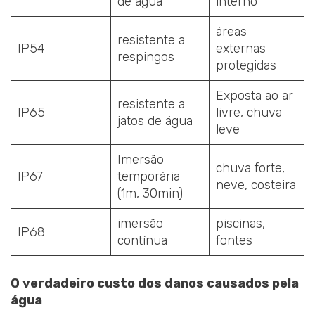
de água
interno
áreas
resistente a
IP54
externas
respingos
protegidas
Exposta ao ar
resistente a
IP65
livre, chuva
jatos de água
leve
Imersão
chuva forte,
IP67
temporária
neve, costeira
(1m, 30min)
imersão
piscinas,
IP68
contínua
fontes
O verdadeiro custo dos danos causados pela
água