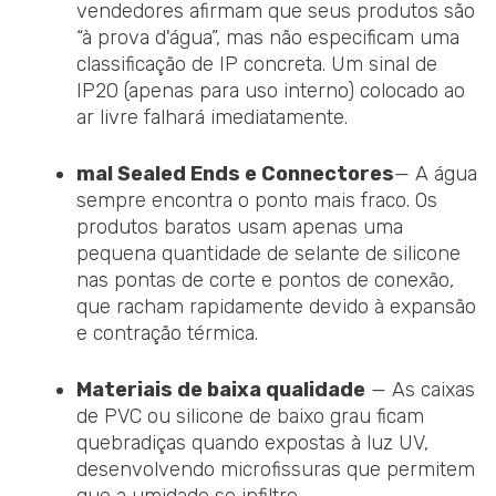
vendedores afirmam que seus produtos são
“à prova d'água”, mas não especificam uma
classificação de IP concreta. Um sinal de
IP20 (apenas para uso interno) colocado ao
ar livre falhará imediatamente.
mal
S
ealed
E
nds e
C
onnectores
— A água
sempre encontra o ponto mais fraco. Os
produtos baratos usam apenas uma
pequena quantidade de selante de silicone
nas pontas de corte e pontos de conexão,
que racham rapidamente devido à expansão
e contração térmica.
Materiais de baixa qualidade
— As caixas
de PVC ou silicone de baixo grau ficam
quebradiças quando expostas à luz UV,
desenvolvendo microfissuras que permitem
que a umidade se infiltre.