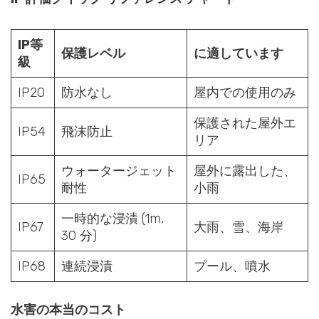
IP等
保護レベル
に適しています
級
IP20
防水なし
屋内での使用のみ
保護された屋外エ
IP54
飛沫防止
リア
ウォータージェット
屋外に露出した、
IP65
耐性
小雨
一時的な浸漬 (1m,
IP67
大雨、雪、海岸
30 分)
IP68
連続浸漬
プール、噴水
水害の本当のコスト