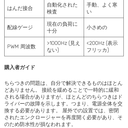
自動化された
手動、よく寒
はんだ接合
検査
い
現在の負荷に
配線ゲージ
小さめの
十分
>1000Hz (見え
<200Hz (表示
PWM 周波数
ない)
フリッカ)
購入者ガイド
ちらつきの問題は、自分で解決できるものはほとん
どありません。 接続を緩めることで一時的に緩和
される場合がありますが、ほとんどのちらつきはド
ライバーの故障を示します。つまり、電源全体を交
換する必要があります。 屋外での設置では、密閉
されたエンクロージャーを再度開く必要があり、そ
のため防水性が損なわれます。