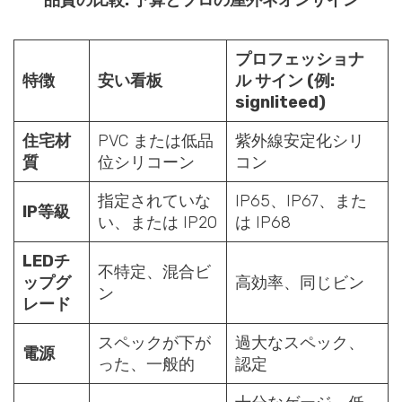
品質の比較: 予算とプロの屋外ネオンサイン
プロフェッショナ
特徴
安い看板
ル サイン (例:
signliteed)
住宅材
PVC または低品
紫外線安定化シリ
質
位シリコーン
コン
指定されていな
IP65、IP67、また
IP等級
い、または IP20
は IP68
LEDチ
不特定、混合ビ
ップグ
高効率、同じビン
ン
レード
スペックが下が
過大なスペック、
電源
った、一般的
認定