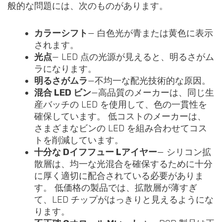
般的な問題には、次のものがあります。
カラーシフト
— 白色光が青または黄色に表示
されます。
光点
— LED 点の光源が見えると、明るさがム
ラになります。
明るさがムラ
—不均一な配光技術的な原因。
混合 LED ビン
—高品質のメーカーは、同じ生
産バッチの LED を使用して、色の一貫性を
確保しています。 低コストのメーカーは、
さまざまなビンの LED を組み合わせてコス
トを削減しています。
十分な
D
イフフュー
L
アイヤー
— シリコン拡
散層は、均一な光混合を確保するために十分
に厚く適切に配合されている必要がありま
す。 低価格の製品では、拡散層が薄すぎ
て、LED チップがはっきりと見えるようにな
ります。