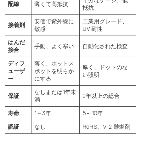
十分なゲージ、低
配線
薄くて高抵抗
抵抗
安価で紫外線に
工業用グレード、
接着剤
敏感
UV 耐性
はんだ
手動、よく寒い
自動化された検査
接合
ディフ
薄く、ホットス
厚く、ドットのな
ューザ
ポットを明らか
い照明
ー
にする
なしまたは1年未
保証
2年以上の総合
満
寿命
1～3年
5～10年
認証
なし
RoHS、V-2 難燃剤