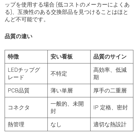
ップを使用する場合 (低コストのメーカーによくあ
る)、互換性のある交換部品を見つけることはほと
んど不可能です。
品質の違い
特徴
安い看板
品質のサイン
LEDチップグ
高効率、低減
不特定
レード
期
PCB品質
薄い単層
厚手の二重層
一般的、未開
コネクタ
IP 定格、密封
封
熱管理
なし
適切な熱設計