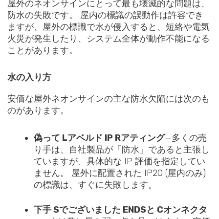
屋外のネオンサインにとって最も壊滅的な問題は、
防水の失敗です。 屋内の標識の誤動作は許容でき
ますが、屋外の標識で水が侵入すると、短絡や電気
火災が発生したり、システム全体が動作不能になる
ことがあります。
水の入り方
安価な屋外ネオンサインの主な防水欠陥には次のも
のがあります。
偽って
L
アベルド IP
R
アティング
—多くの売
り手は、自社製品が「防水」であると主張し
ていますが、具体的な IP 評価を指定してい
ません。 屋外に配置された IP20 (屋内のみ)
の標識は、すぐに失敗します。
下手
S
でございました
E
NDSと
C
オンネクタ