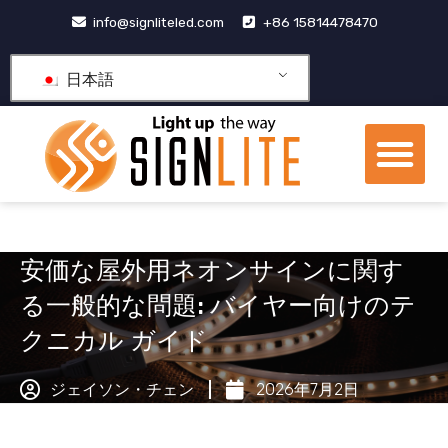
コ
info@signliteled.com
+86 15814478470
ン
テ
日本語
ン
ツ
メ
に
ニ
ス
OEM&ODM製品
ナレッジ ハブ
私たちについて
ュ
キ
ー
ッ
プ
安価な屋外用ネオンサインに関す
る一般的な問題: バイヤー向けのテ
クニカル ガイド
ジェイソン・チェン
2026年7月2日