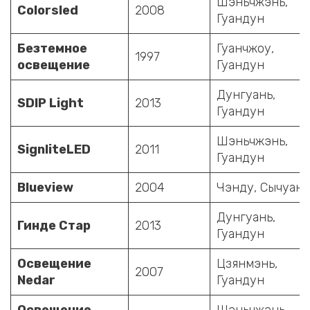
Шэньчжэнь,
Colorsled
2008
Гуандун
Безтемное
Гуанчжоу,
1997
освещение
Гуандун
Дунгуань,
SDIP Light
2013
Гуандун
Шэньчжэнь,
SignliteLED
2011
Гуандун
Blueview
2004
Чэнду, Сычуань
Дунгуань,
Гинде Стар
2013
Гуандун
Освещение
Цзянмэнь,
2007
Nedar
Гуандун
Освещение
Шэньчжэнь,