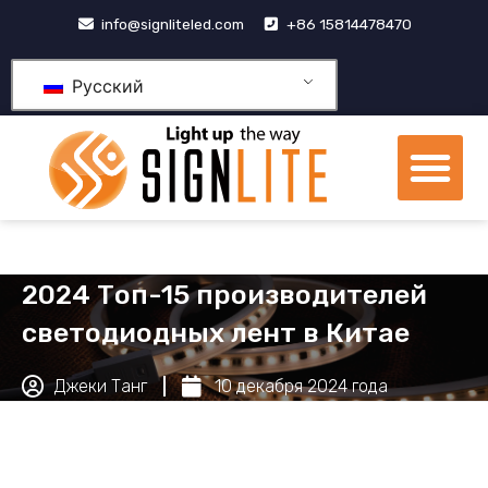
跳
info@signliteled.com
+86 15814478470
至
内
Русский
容
М
Продукция OEM и ODM
Центр знаний
2024 Топ-15 производителей
светодиодных лент в Китае
Джеки Танг
10 декабря 2024 года