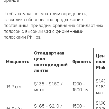
бренда
Чтобы помочь покупателям определить,
насколько обоснованно предложение
поставщика, приводим сравнение стандартных
полосок с высоким CRI с фирменными
полосками Philips:
Стандартная
Цена
цена
Мощность
Яркость
поло
светодиодной
Philip
ленты
$1.40 
$1.35 - $1.50 /
1200 -
13 Вт/м
$1.80 
метр
1500 лм
метр
$1.90 
$1.85 - $2.10 /
1500 -