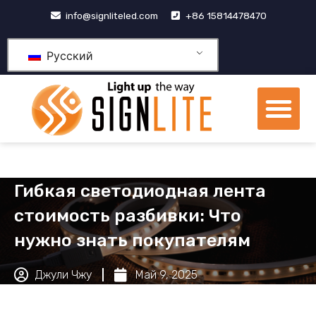
跳
info@signliteled.com
+86 15814478470
至
内
Русский
容
М
Продукция OEM и ODM
Центр знаний
Гибкая светодиодная лента
стоимость разбивки: Что
нужно знать покупателям
Джули Чжу
Май 9, 2025