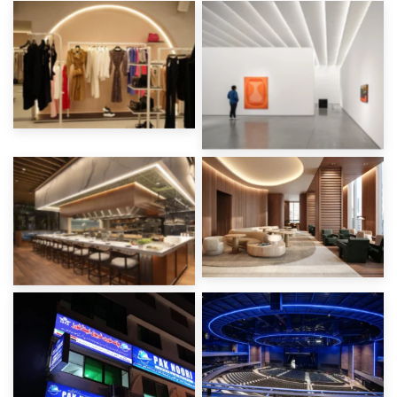
Светодиодные ленты
Светодиодные ленты
для освещения
для освещения
торговых витрин
музеев и галерей
Светодиодные ленты
Светодиодные ленты
для освещения
для архитектурного
гостиниц (отелей и
освещения бухты
ресторанов)
Светодиодные ленты
для развлекательных
Светодиодные ленты
заведений (театры,
для коммерческих
клубы, места
вывесок и подсветки
проведения