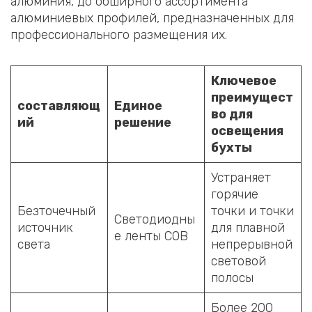
алюминия, до обширного ассортимента
алюминиевых профилей, предназначенных для
профессионального размещения их.
Ключевое
преимущест
составляющ
Единое
во для
ий
решение
освещения
бухты
Устраняет
горячие
Безточечный
точки и точки
Светодиодны
источник
для плавной
е ленты COB
света
непрерывной
световой
полосы
Более 200