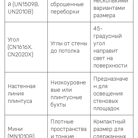
несколькими
й (UN1509B,
сброшенные
вариантами
UN2010B)
переборки
размера
45-
градусный
Угол
Углы от стены
угол
(CN1616X,
до потолка
направит
CN2020X)
свет на
поверхности
Предназначе
Низкоуровне
Настенная
н для
вые или
линия
освещения
плинтусные
плинтуса
стеновых
бухты
площадок
Плотные
Компактный
Мини
пространства
размер для
(MN1010B)
и тонкие
сдержанных