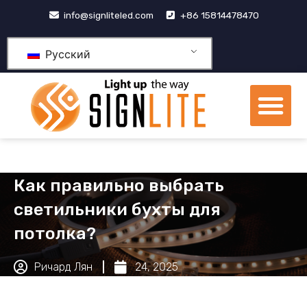
跳
info@signliteled.com
+86 15814478470
至
内
Русский
容
М
Продукция OEM и ODM
Центр знаний
Как правильно выбрать
светильники бухты для
потолка?
Ричард Лян
24, 2025