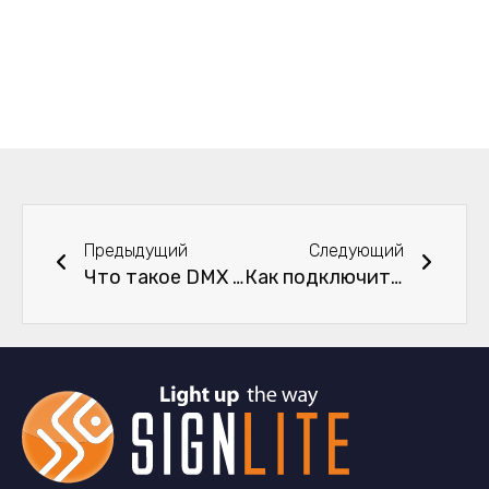
Пред
След
Предыдущий
Следующий
Что такое DMX RGBW LED Strip Light?
Как подключить различные светодиодные ленты?