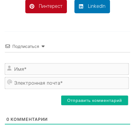
Пинтерест
LinkedIn
Подписаться
Им
Эл
по
0
КОММЕНТАРИИ