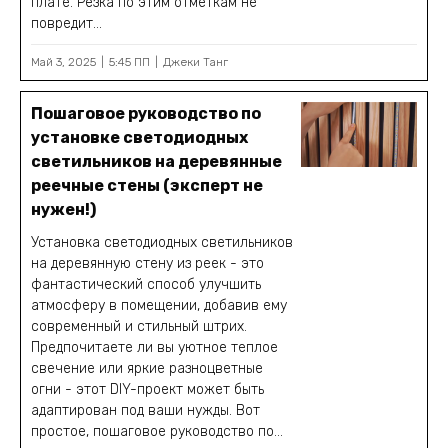
плате. Резка по этим отметкам не
повредит...
Май 3, 2025
5:45 ПП
Джеки Танг
Пошаговое руководство по
установке светодиодных
светильников на деревянные
реечные стены (эксперт не
нужен!)
Установка светодиодных светильников
на деревянную стену из реек - это
фантастический способ улучшить
атмосферу в помещении, добавив ему
современный и стильный штрих.
Предпочитаете ли вы уютное теплое
свечение или яркие разноцветные
огни - этот DIY-проект может быть
адаптирован под ваши нужды. Вот
простое, пошаговое руководство по...