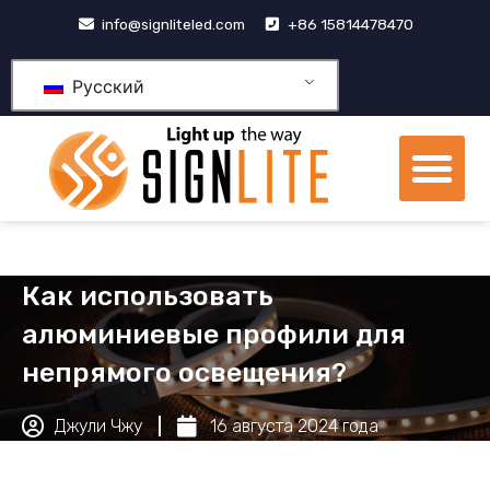
跳
info@signliteled.com
+86 15814478470
至
内
Русский
容
М
Продукция OEM и ODM
Центр знаний
Как использовать
алюминиевые профили для
непрямого освещения?
Джули Чжу
16 августа 2024 года