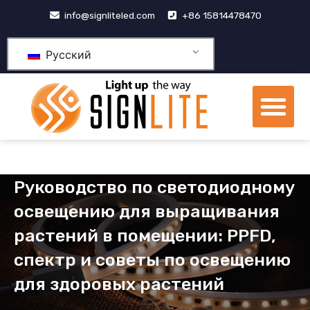
跳
info@signliteled.com
+86 15814478470
至
内
Русский
容
М
Продукция OEM и ODM
Центр знаний
Руководство по светодиодному
освещению для выращивания
растений в помещении: PPFD,
спектр и советы по освещению
для здоровых растений