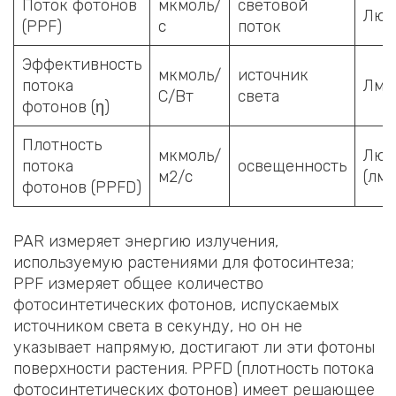
Поток фотонов
мкмоль/
световой
Люм
(PPF)
с
поток
Эффективность
мкмоль/
источник
потока
Лм/
С/Вт
света
фотонов (η)
Плотность
мкмоль/
Люк
потока
освещенность
м2/с
(лм/
фотонов (PPFD)
PAR измеряет энергию излучения,
используемую растениями для фотосинтеза;
PPF измеряет общее количество
фотосинтетических фотонов, испускаемых
источником света в секунду, но он не
указывает напрямую, достигают ли эти фотоны
поверхности растения. PPFD (плотность потока
фотосинтетических фотонов) имеет решающее