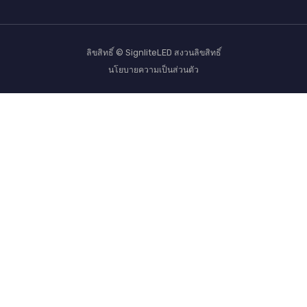
ลิขสิทธิ์ © SignliteLED สงวนลิขสิทธิ์
นโยบายความเป็นส่วนตัว