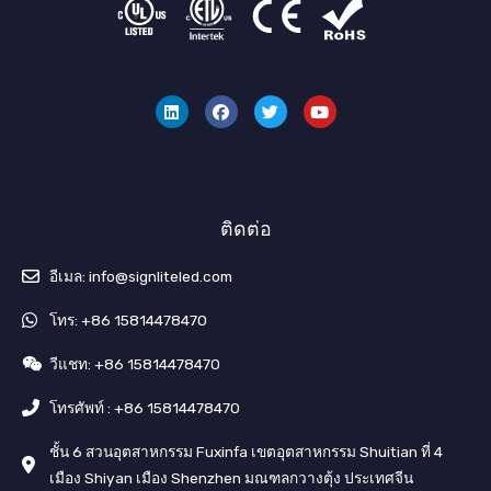
ลิ
เ
ท
ยู
ง
ฟ
วิ
ทู
ค์
ส
ต
ป
อิ
บุ๊
เ
น
ค
ต
อ
ร์
ติดต่อ
อีเมล: info@signliteled.com
โทร: +86 15814478470
วีแชท: +86 15814478470
โทรศัพท์ : +86 15814478470
ชั้น 6 สวนอุตสาหกรรม Fuxinfa เขตอุตสาหกรรม Shuitian ที่ 4
เมือง Shiyan เมือง Shenzhen มณฑลกวางตุ้ง ประเทศจีน