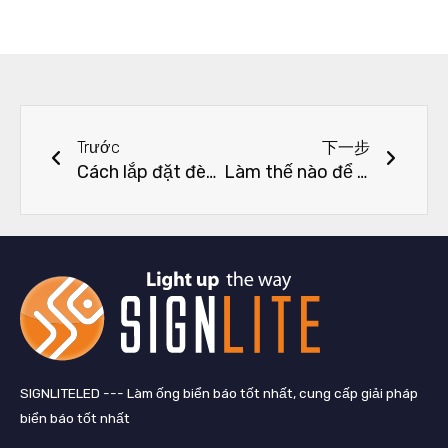
Trước đó
Tiếp 
Trước
下一步
Cách lắp đặt đèn LED dải đèn LED để tránh hư hỏng trên mặt đèn LED
Làm thế nào để cài đặt nhôm cấu hình LED?
SIGNLITELED --- Làm ống biển báo tốt nhất, cung cấp giải pháp
biển báo tốt nhất