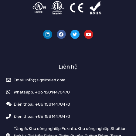
L
F
T
Y
i
a
w
o
n
c
i
u
k
e
t
t
e
b
t
u
d
o
e
b
i
o
r
e
n
k
Liên hệ
Email: info@signliteled.com
Whatsapp: +86 15814478470
Điện thoại: +86 15814478470
Điện thoại: +86 15814478470
Tầng 6, Khu công nghiệp Fuxinfa, Khu công nghiệp Shuitian
thứ tư, Thị trấn Shiyan, Thâm Quyến, Quảng Đông, Trung