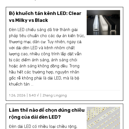
Bộ khuếch tán kênh LED: Clear
vs Milky vs Black
Đèn LED chiếu sáng đã trở thành giải
pháp tiêu chuẩn cho các dự án kiến trúc,
thương mại, dân cư. Tuy nhiên, ngay cả
với dải đèn LED và kênh nhôm chất
lượng cao, nhiều công trình lắp đặt vẫn
bị các điểm ánh sáng, ánh sáng chói
hoặc ánh sáng không đồng đều. Trong
hầu hết các trường hợp, nguyên nhân
gốc rễ không phải là dải LED, mà là bộ
khuếch tán ...
1 26, 2026
5:40 √
Zhang Lingjing
Làm thế nào để chọn đúng chiều
rộng của dải đèn LED?
Đèn dải LED có nhiều loại chiều rộng,