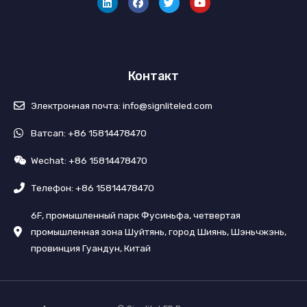
к
с
т
б
е
б
т
д
у
е
и
к
р
н
Контакт
Электронная почта: info@signliteled.com
Ватсап: +86 15814478470
Wechat: +86 15814478470
Телефон: +86 15814478470
6F, промышленный парк Фусиньфа, четвертая
промышленная зона Шуйтянь, город Шиянь, Шэньчжэнь,
провинция Гуандун, Китай