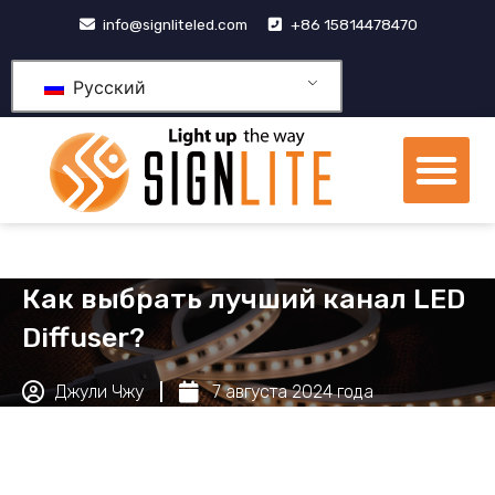
跳
info@signliteled.com
+86 15814478470
至
内
Русский
容
М
Продукция OEM и ODM
Центр знаний
Как выбрать лучший канал LED
Diffuser?
Джули Чжу
7 августа 2024 года