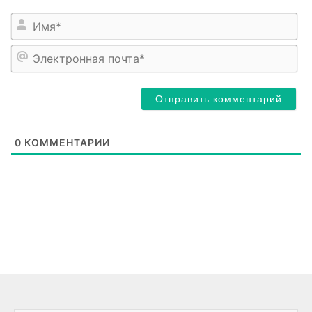
Им
Эл
по
0
КОММЕНТАРИИ