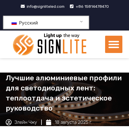
跳
info@signliteled.com
+86 15814478470
至
内
Русский
容
М
Продукция OEM и ODM
Центр знаний
Лучшие алюминиевые профили
для светодиодных лент:
теплоотдача и эстетическое
руководство
Элейн Чжу
18 августа 2025 г.