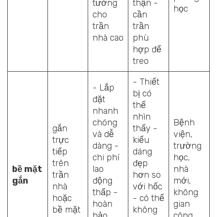
tưởng
thận -
học
cho
cần
trần
trần
nhà cao
phù
hợp để
treo
- Thiết
- Lắp
bị có
đặt
thể
nhanh
nhìn
chóng
Bệnh
gắn
thấy -
và dễ
viện,
trực
kiểu
dàng -
trường
tiếp
dáng
chi phí
học,
trên
đẹp
bề mặt
lao
nhà
trần
hơn so
gắn
động
mới,
nhà
với hốc
thấp -
không
hoặc
- có thể
hoàn
gian
bề mặt
không
hảo
công