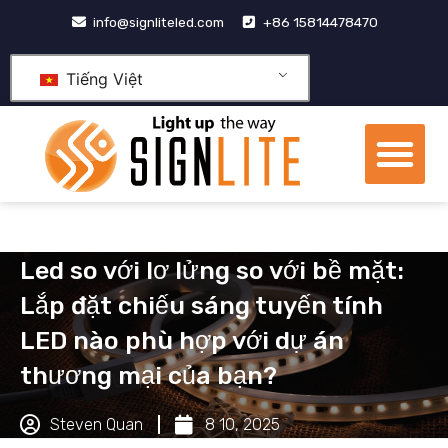
Nhảy
info@signliteled.com
+86 15814478470
tới
nội
Tiếng Việt
dung
Th
đơ
Các sản phẩm
Sản phẩm OEM&ODM
trung tâm tri thức
Giới thiệu về chúng tôi
Led so với lơ lửng so với bề mặt:
Lắp đặt chiếu sáng tuyến tính
LED nào phù hợp với dự án
thương mại của bạn?
Steven Quan
8 10, 2025