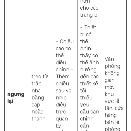
hơn
cho các
trang bị
- Thiết
bị có
- Chiều
thể
cao có
nhìn
thể
thấy có
Văn
điều
thể ảnh
phòng
chỉnh -
hưởng
không
treo từ
Thêm
đến các
gian
trần
chiều
thiết kế
mở,
nhà
sâu và
tối
ngưng
khu
bằng
nhịp
thiểu -
lại
vực lễ
cáp
điệu
yêu
tân, cửa
hoặc
trực
cầu căn
hàng
thanh
quan-
chỉnh
bán lẻ,
Lý
cẩn
phòng