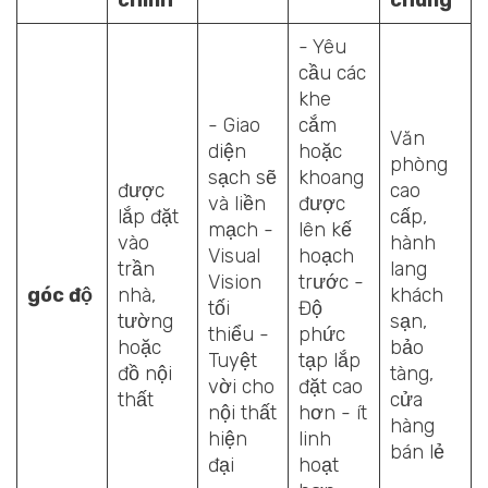
- Yêu
cầu các
khe
- Giao
cắm
Văn
diện
hoặc
phòng
sạch sẽ
khoang
được
cao
và liền
được
lắp đặt
cấp,
mạch -
lên kế
vào
hành
Visual
hoạch
trần
lang
Vision
trước -
góc độ
nhà,
khách
tối
Độ
tường
sạn,
thiểu -
phức
hoặc
bảo
Tuyệt
tạp lắp
đồ nội
tàng,
vời cho
đặt cao
thất
cửa
nội thất
hơn - ít
hàng
hiện
linh
bán lẻ
đại
hoạt