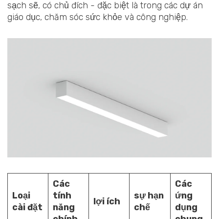
sạch sẽ, có chủ đích - đặc biệt là trong các dự án
giáo dục, chăm sóc sức khỏe và công nghiệp.
Các
Các
Loại
tính
sự hạn
ứng
lợi ích
cài đặt
năng
chế
dụng
chính
chung