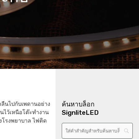
ค้นหาบล็อก
มกลืนไปกับเพดานอย่าง
SignliteLED
แขวนไว้เหนือโต๊ะทำงาน
องโรงพยาบาล ไฟติด