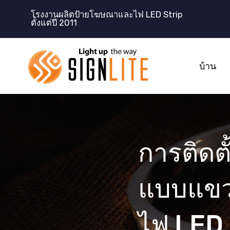
跳
โรงงานผลิตป้ายโฆษณาและไฟ LED Strip
至
ตั้งแต่ปี 2011
内
容
บ้าน
การติดต
แบบแขวน
ไฟ LED 