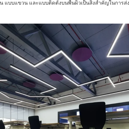
น แบบแขวน และแบบติดตั้งบนพื้นผิวเป็นสิ่งสำคัญในการส่งม