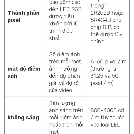
bao gồm các
trong 1
đèn LED RGB
Thành phần
2R2G2B hoặc
được điều
pixel
5R4G4B cho
khiển bởi IC
chip DIP, có
trình điều
thể được tùy
khiển
chỉnh
Số điểm ảnh
trên mỗi mét,
8–60 pixel / m
mật độ điểm
ảnh hưởng
(thường là
ảnh
đến độ phân
31,25 và 50
giải và độ rõ
pixel / m)
của video
Sản lượng
ánh sáng trên
800–4000 cd
không sáng
mỗi điểm ảnh
/ m tùy thuộc
hoặc trên mỗi
vào loại LED
mét