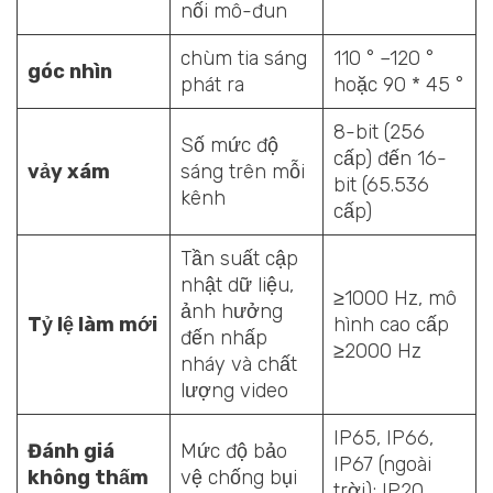
nối mô-đun
chùm tia sáng
110 ° –120 °
góc nhìn
phát ra
hoặc 90 * 45 °
8-bit (256
Số mức độ
cấp) đến 16-
vảy xám
sáng trên mỗi
bit (65.536
kênh
cấp)
Tần suất cập
nhật dữ liệu,
≥1000 Hz, mô
ảnh hưởng
Tỷ lệ làm mới
hình cao cấp
đến nhấp
≥2000 Hz
nháy và chất
lượng video
IP65, IP66,
Đánh giá
Mức độ bảo
IP67 (ngoài
không thấm
vệ chống bụi
trời); IP20