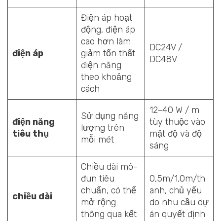
Điện áp hoạt
động, điện áp
cao hơn làm
DC24V /
điện áp
giảm tổn thất
DC48V
điện năng
theo khoảng
cách
12–40 W / m
Sử dụng năng
điện năng
tùy thuộc vào
lượng trên
tiêu thụ
mật độ và độ
mỗi mét
sáng
Chiều dài mô-
đun tiêu
0,5m/1,0m/th
chuẩn, có thể
anh, chủ yếu
chiều dài
mở rộng
do nhu cầu dự
thông qua kết
án quyết định