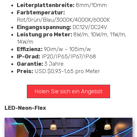
Leiterplattenbreite:
8mm/10mm
Farbtemperatur:
Rot/Grün/Blau/3000K/4000K/6000K
Eingangsspannung:
DC12V/DC24V
Leistung pro Meter:
8W/m, 10W/m, 11W/m,
14W/m
Effizienz:
90im/w – 105im/w
IP-Grad:
IP20/IP65/IP67/IP68
Garantie:
3 Jahre
Preis:
USD $0,93-1,65 pro Meter
Holen Sie sich ein Angebot
LED-Neon-Flex