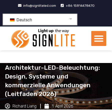
Zum
info@signliteled.com
+86 15814478470
Inhalt
springen
Deutsch
Me
OEM- und ODM-Produkte
Architektur-LED-Beleuchtung:
Design, Systeme und
kommerzielle Anwendungen
(Leitfaden 2026)
Richard Liang
1. April 2026