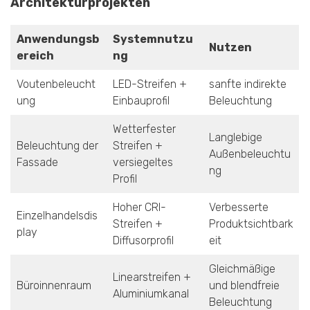
Architekturprojekten
Anwendungsb
Systemnutzu
Nutzen
ereich
ng
Voutenbeleucht
LED-Streifen +
sanfte indirekte
ung
Einbauprofil
Beleuchtung
Wetterfester
Langlebige
Beleuchtung der
Streifen +
Außenbeleuchtu
Fassade
versiegeltes
ng
Profil
Hoher CRI-
Verbesserte
Einzelhandelsdis
Streifen +
Produktsichtbark
play
Diffusorprofil
eit
Gleichmäßige
Linearstreifen +
Büroinnenraum
und blendfreie
Aluminiumkanal
Beleuchtung