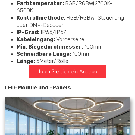
Farbtemperatur:
RGB/RGBW(2700K-
6500K)
Kontrollmethode:
RGB/RGBW-Steuerung
oder DMX-Decoder
IP-Grad:
IP65/IP67
Kabeleingang:
Vorderseite
Min. Biegedurchmesser:
100mm
Schneidbare Länge:
100mm
Länge:
5Meter/Rolle
Holen Sie sich ein Angebot
LED-Module und -Panels