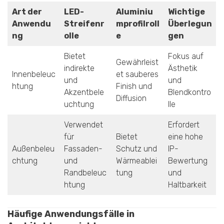
Art der
LED-
Aluminiu
Wichtige
Anwendu
Streifenr
mprofilroll
Überlegun
ng
olle
e
gen
Bietet
Fokus auf
Gewährleist
indirekte
Ästhetik
Innenbeleuc
et sauberes
und
und
htung
Finish und
Akzentbele
Blendkontro
Diffusion
uchtung
lle
Verwendet
Erfordert
für
Bietet
eine hohe
Außenbeleu
Fassaden-
Schutz und
IP-
chtung
und
Wärmeablei
Bewertung
Randbeleuc
tung
und
htung
Haltbarkeit
Häufige Anwendungsfälle in