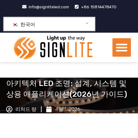
콘
info@signliteled.com
+86 15814478470
텐
츠
한국어
로
건
메
너
뉴
뛰
OEM&ODM 제품
기
아키텍처 LED 조명: 설계, 시스템 및
상용 애플리케이션(2026년 가이드)
리처드 량
4월 1, 2026