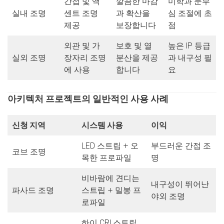
간접 및 액
깔끔한 마감
미학과 눈부
실내 조명
센트 조명
과 확산을
심 조절에 초
제공
보장합니다
점
외관 및 가
보호 및 열
높은 IP 등급
실외 조명
장자리 조명
분산을 제공
과 내구성 필
에 사용
합니다
요
아키텍처 프로젝트의 일반적인 사용 사례
신청 지역
시스템 사용
이익
LED 스트립 + 오
부드러운 간접 조
코브 조명
목한 프로파일
명
비바람에 견디는
내구성이 뛰어난
파사드 조명
스트립 + 밀봉 프
야외 조명
로파일
하이 CRI 스트립