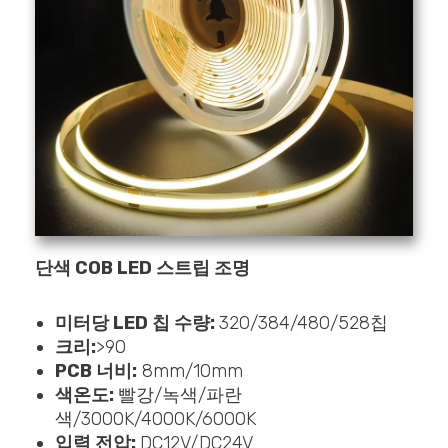
단색 COB LED 스트립 조명
미터당 LED 칩 수량:
320/384/480/528칩
크리:
>90
PCB 너비:
8mm/10mm
색온도:
빨강/녹색/파란
색/3000K/4000K/6000K
입력 전압:
DC12V/DC24V