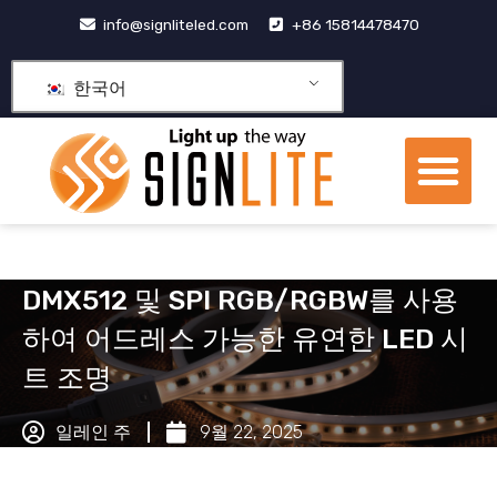
콘
info@signliteled.com
+86 15814478470
텐
츠
한국어
로
건
메
너
뉴
뛰
OEM&ODM 제품
기
DMX512 및 SPI RGB/RGBW를 사용
하여 어드레스 가능한 유연한 LED 시
트 조명
일레인 주
9월 22, 2025