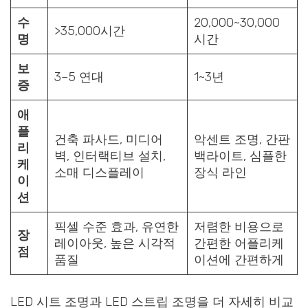
수
20,000~30,000
>35,000시간
명
시간
보
3
–
5
연대
1~3년
증
애
플
건축 파사드, 미디어
악센트 조명, 간판
리
벽, 인터랙티브 설치,
백라이트, 심플한
케
소매 디스플레이
장식 라인
이
션
픽셀 수준 효과, 유연한
저렴한 비용으로
장
레이아웃, 높은 시각적
간편한 어플리케
점
품질
이션에 간편하게
LED 시트 조명과 LED 스트립 조명을 더 자세히 비교