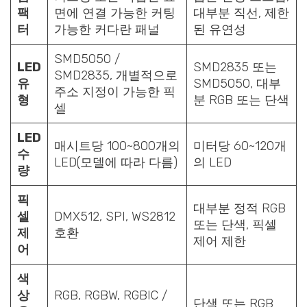
팩
면에 연결 가능한 커팅
대부분 직선, 제한
터
가능한 커다란 패널
된 유연성
SMD5050 /
LED
SMD2835 또는
SMD2835, 개별적으로
유
SMD5050, 대부
주소 지정이 가능한 픽
형
분 RGB 또는 단색
셀
LED
매시트당 100~800개의
미터당 60~120개
수
LED(모델에 따라 다름)
의 LED
량
픽
대부분 정적 RGB
셀
DMX512, SPI, WS2812
또는 단색, 픽셀
제
호환
제어 제한
어
색
상
RGB, RGBW, RGBIC /
단색 또는 RGB