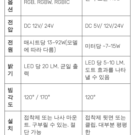
옵
RGB, RGBW, RGBIC
션
전
DC 12V
/
24V
DC
5
V
/
12V/24V
압
전
매시트당 13–92W(모델
미터당 ~7–15W
원
에 따라 다름)
LED 당 5-10 LM,
밝
LED 당 20 LM, 균일 출
도트 효과를 나타
기
력
낼 수 있음
빔
각
120° / 170°
120°
도
접착제 또는 나사 마운
접착제 뒷면 또는
설
트, 구부릴 수 있는, 절
클립, 대부분 평평
치
단 가능
한