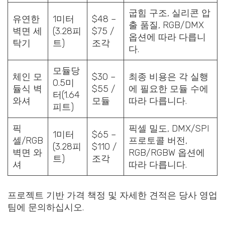
굽힘 구조, 실리콘 압
유연한
1미터
$48 –
출 품질, RGB/DMX
벽면 세
(3.28피
$75 /
옵션에 따라 다릅니
탁기
트)
조각
다.
모듈당
체인 모
$30 –
최종 비용은 각 실행
0.5미
듈식 벽
$55 /
에 필요한 모듈 수에
터(1.64
와셔
모듈
따라 다릅니다.
피트)
픽
픽셀 밀도, DMX/SPI
1미터
$65 –
셀/RGB
프로토콜 버전,
(3.28피
$110 /
벽면 와
RGB/RGBW 옵션에
트)
조각
셔
따라 다릅니다.
프로젝트 기반 가격 책정 및 자세한 견적은 당사 영업
팀에 문의하십시오.