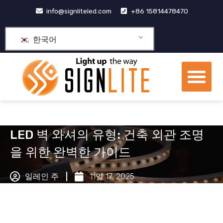
콘
info@signliteled.com
+86 15814478470
텐
츠
한국어
로
건
메
너
뉴
뛰
OEM&ODM 제품
기
LED 벽 와셔의 유형: 건축 외관 조명
을 위한 완벽한 가이드
일레인 주
11일 17, 2025