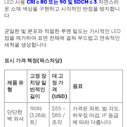
LED 사용
CRI ≥ 80 또는 90 및 SDCM ≤ 3
자연스러
운 소재 색상을 구현하고 시각적인 반점을 방지합니
다.
균일한 빛 분포와 적절한 루멘 밀도는 가시적인 LED
점을 제거하여 표면 전체에 걸쳐 부드럽고 연속적인
세척을 생성합니다.
표시 가격 책정(픽스처당)
고정 장
대 고
제품 유
치당 일
정 가
음표
형
반적인
격
길이
(USD)
1미터
$55 –
가격은 와트, 빔 각도,
단단한
(3.28피
$85 /
하우징 마감, IP 등급
벽 와셔
트)
조각
에 따라 다릅니다.