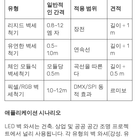
일반적
유형
적용 범위
견적
인 간격
리지드 벽세
0.8–1.2
길이 ÷ 1
장전
척기
엠 자
m
유연한 벽세
0.5–
길이 ÷ 1
연속선
척기
1.0m
m
체인 모듈식
모듈당
곡선을 따른
길이 ÷
벽세척기
0.5m
다
0.5 m
픽셀/RGB 벽
DMX/SPI 동
1.0–1.2m
르미보
세척기
적 효과
애플리케이션 시나리오
LED 벽 와셔는 건축, 상업 및 공공 공간 조명 프로젝
트에서 널리 사용됩니다. 각 유형의 벽 와셔(강성, 유