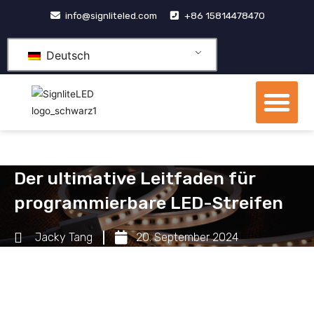
Zum
info@signliteled.com
+86 15814478470
Inhalt
springen
Deutsch
Me
OEM- und ODM-Produkte
Der ultimative Leitfaden für
programmierbare LED-Streifen
Jacky Tang
20. September 2024