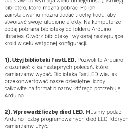
podstaw (co wymaga wielu umiejętności), istnieją
biblioteki, które można pobrać. Po ich
zainstalowaniu można dodać trochę kodu, aby
stworzyć swoje ulubione efekty. Na komputerze
dodaj pobraną bibliotekę do folderu Arduino
libraries. Otwórz bibliotekę i wykonaj następujące
kroki w celu wstępnej konfiguracji:
1). Użyj biblioteki FastLED.
Pozwoli to Arduino
zrozumieć kilka następnych poleceń, które
zamierzamy wydać. Biblioteka FastLED wie, jak
przekonwertować nasze dziesiętne liczby
całkowite na format binarny, którego potrzebuje
Arduino.
2). Wprowadź liczbę diod LED.
Musimy podać
Arduino liczbę programowalnych diod LED, których
zamierzamy użyć.