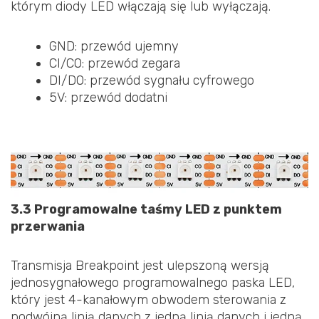
którym diody LED włączają się lub wyłączają.
GND: przewód ujemny
CI/CO: przewód zegara
DI/DO: przewód sygnału cyfrowego
5V: przewód dodatni
3.3 Programowalne taśmy LED z punktem
przerwania
Transmisja Breakpoint jest ulepszoną wersją
jednosygnałowego programowalnego paska LED,
który jest 4-kanałowym obwodem sterowania z
podwójną linią danych z jedną linią danych i jedną