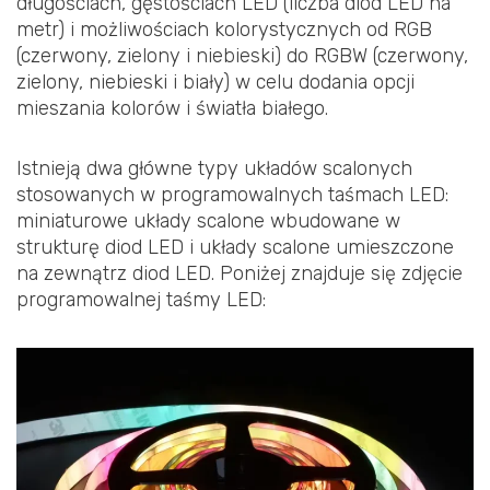
długościach, gęstościach LED (liczba diod LED na
metr) i możliwościach kolorystycznych od RGB
(czerwony, zielony i niebieski) do RGBW (czerwony,
zielony, niebieski i biały) w celu dodania opcji
mieszania kolorów i światła białego.
Istnieją dwa główne typy układów scalonych
stosowanych w programowalnych taśmach LED:
miniaturowe układy scalone wbudowane w
strukturę diod LED i układy scalone umieszczone
na zewnątrz diod LED. Poniżej znajduje się zdjęcie
programowalnej taśmy LED: