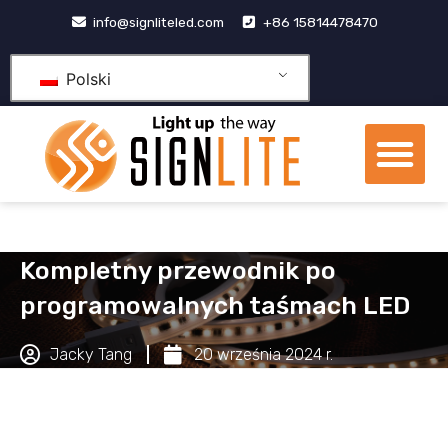
Przejdź
info@signliteled.com
+86 15814478470
do
treści
Polski
Me
Produkty OEM i ODM
Centrum wiedzy
Kompletny przewodnik po
programowalnych taśmach LED
Jacky Tang
20 września 2024 r.