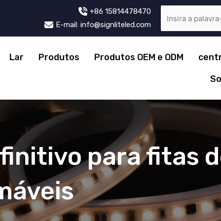
+86 15814478470
E-mail: info@signliteled.com
Lar
Produtos
Produtos OEM e ODM
cent
So
finitivo para fitas 
máveis