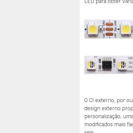
LED para obter vári
O CI externo, por o
design externo pro
personalização, um
modificados mais fa
seis.