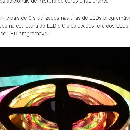
s adicionais de mistura de cores e luz branca.
rincipais de CIs utilizados nas tiras de LEDs programáv
dos na estrutura do LED e CIs colocados fora dos LEDs
 de LED programável: