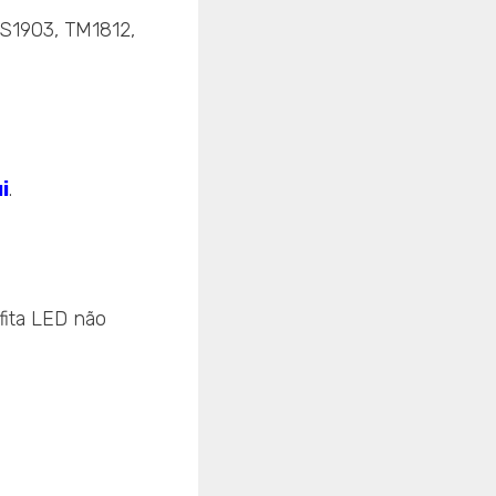
S1903, TM1812,
i
.
fita LED não