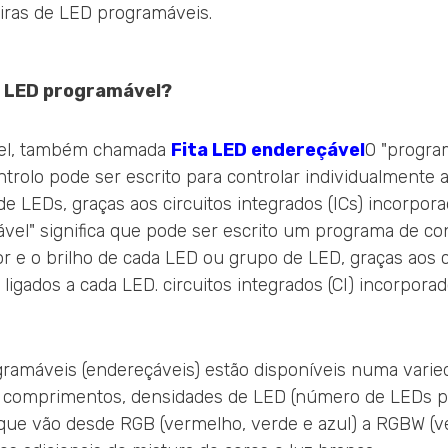
tiras de LED programáveis.
ta LED programável?
vel, também chamada
Fita LED endereçável
O "program
rolo pode ser escrito para controlar individualmente a 
e LEDs, graças aos circuitos integrados (ICs) incorpora
vel" significa que pode ser escrito um programa de con
or e o brilho de cada LED ou grupo de LED, graças aos c
 ligados a cada LED. circuitos integrados (CI) incorpora
gramáveis (endereçáveis) estão disponíveis numa varie
es comprimentos, densidades de LED (número de LEDs p
que vão desde RGB (vermelho, verde e azul) a RGBW (v