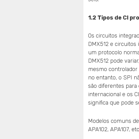
1.2 Tipos de CI p
Os circuitos integra
DMX512 e circuitos 
um protocolo normal
DMX512 pode variar,
mesmo controlador D
no entanto, o SPI n
são diferentes para
internacional e os C
significa que pode s
Modelos comuns de 
APA102, APA107, etc