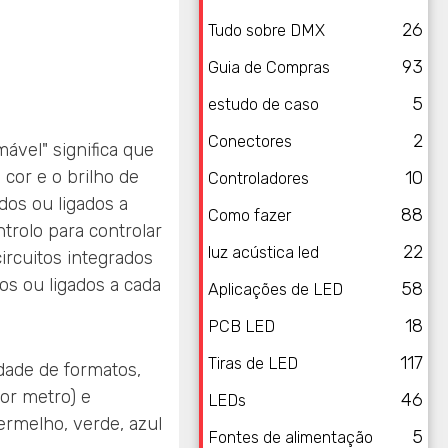
26
Tudo sobre DMX
93
Guia de Compras
5
estudo de caso
2
Conectores
ável" significa que
cor e o brilho de
10
Controladores
dos ou ligados a
88
Como fazer
trolo para controlar
22
luz acústica led
ircuitos integrados
dos ou ligados a cada
58
Aplicações de LED
18
PCB LED
117
Tiras de LED
dade de formatos,
or metro) e
46
LEDs
ermelho, verde, azul
5
Fontes de alimentação