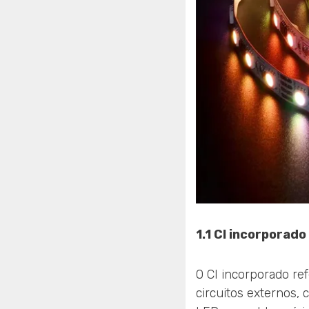
1.1 CI incorporado
O CI incorporado re
circuitos externos,