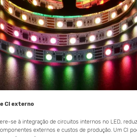
 e CI externo
fere-se à integração de circuitos internos no LED, red
 componentes externos e custos de produção. Um CI po