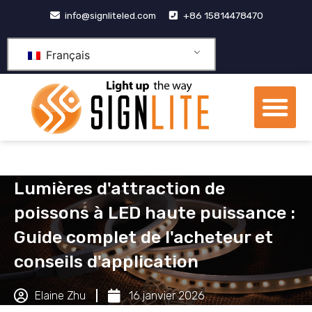
Aller
info@signliteled.com
+86 15814478470
au
contenu
Français
Me
Produits OEM et ODM
Centre de connaissa
À propos de nous
Lumières d'attraction de
poissons à LED haute puissance :
Guide complet de l'acheteur et
conseils d'application
Elaine Zhu
16 janvier 2026