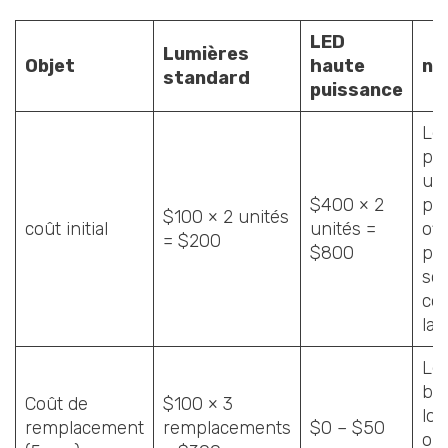
LED
Lumières
Objet
haute
no
standard
puissance
Le
pu
un 
$400 × 2
plu
$100 × 2 unités
coût initial
unités =
off
= $200
$800
pro
sol
co
lar
Le
be
Coût de
$100 × 3
lo
remplacement
remplacements
$0 – $50
on