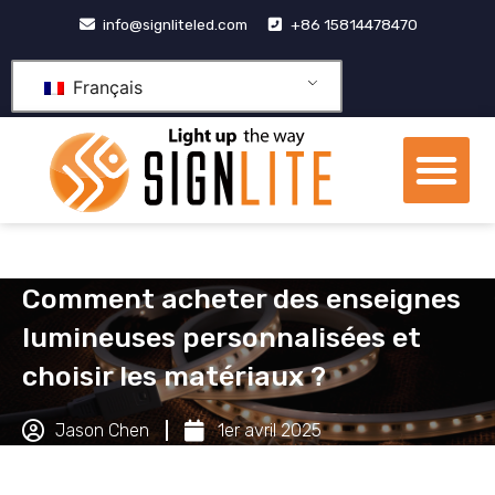
Aller
info@signliteled.com
+86 15814478470
au
contenu
Français
Me
Produits OEM et ODM
Centre de connaissa
À propos de nous
Comment acheter des enseignes
lumineuses personnalisées et
choisir les matériaux ?
Jason Chen
1er avril 2025