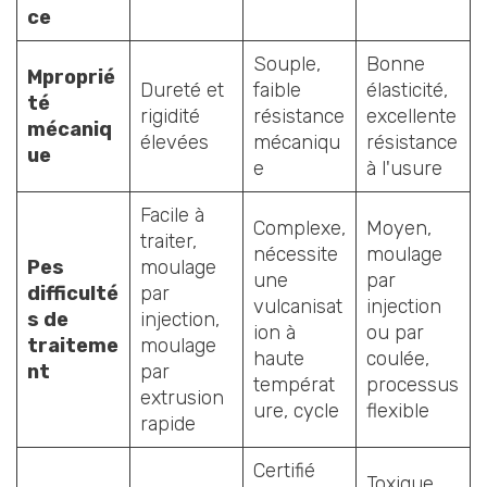
ce
Souple,
Bonne
M
proprié
Dureté et
faible
élasticité,
té
rigidité
résistance
excellente
mécaniq
élevées
mécaniqu
résistance
ue
e
à l'usure
Facile à
Complexe,
Moyen,
traiter,
nécessite
moulage
P
es
moulage
une
par
difficulté
par
vulcanisat
injection
s de
injection,
ion à
ou par
traiteme
moulage
haute
coulée,
nt
par
températ
processus
extrusion
ure, cycle
flexible
rapide
Certifié
Toxique