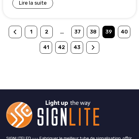
Lire la suite
1
2
…
37
38
39
40
41
42
43
SIGNLITELED --- Fabriquer le meilleur tube de signalisation, offrir