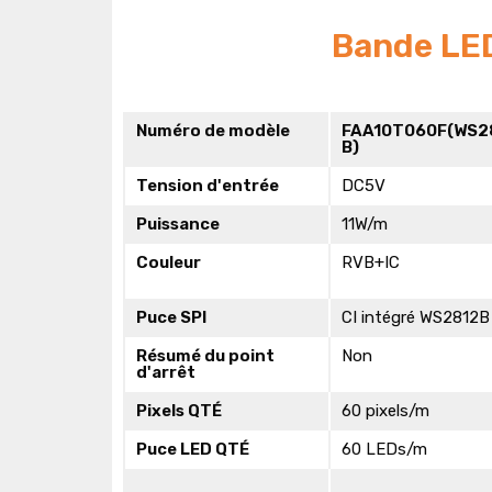
Bande LE
Numéro de modèle
FAA10T060F(WS2
B)
Tension d'entrée
DC5V
Puissance
11W/m
Couleur
RVB+IC
Puce SPI
CI intégré WS2812B
Résumé du point
Non
d'arrêt
Pixels QTÉ
60 pixels/m
Puce LED QTÉ
60 LEDs/m