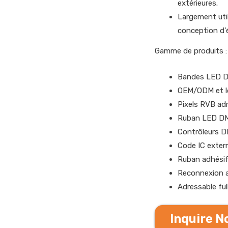
extérieures.
Largement util
conception d'é
Gamme de produits :
Bandes LED 
OEM/ODM et lo
Pixels RVB ad
Ruban LED DMX
Contrôleurs 
Code IC exter
Ruban adhésif 
Reconnexion a
Adressable f
Inquire 