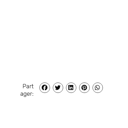
Part
ager: