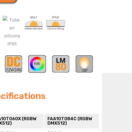
RVB
ifications
A10T060X (RGBW
FAA10T084C (RGBW
X512)
DMX512)