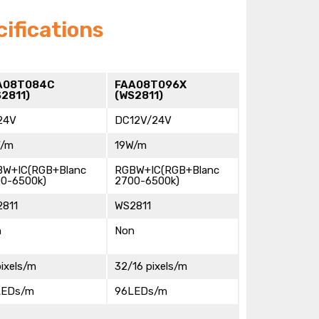
fications
A08T084C
FAA08T096X
2811)
(WS2811)
24V
DC12V/24V
W/m
19W/m
BW+IC(RGB+Blanc
RGBW+IC(RGB+Blanc
0-6500k)
2700-6500k)
811
WS2811
n
Non
pixels/m
32/16 pixels/m
LEDs/m
96LEDs/m