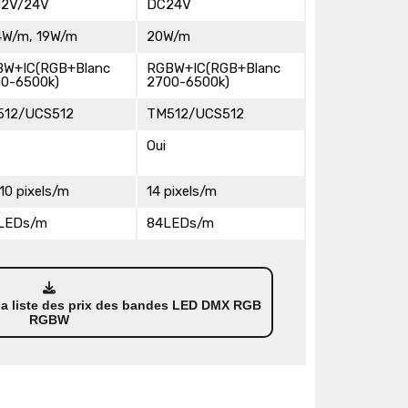
12V/24V
DC24V
4W/m, 19W/m
20W/m
BW+IC(RGB+Blanc
RGBW+IC(RGB+Blanc
0-6500k)
2700-6500k)
512/UCS512
TM512/UCS512
Oui
10 pixels/m
14 pixels/m
 LEDs/m
84LEDs/m
 la liste des prix des bandes LED DMX RGB
RGBW