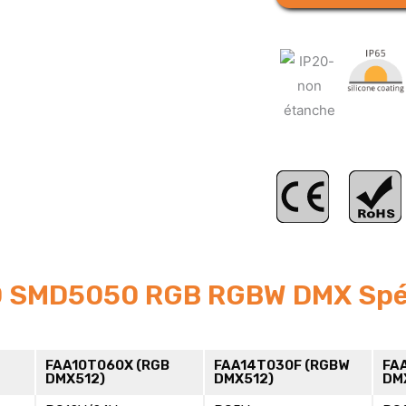
 SMD5050 RGB RGBW DMX Spéc
B
FAA10T060X (RGB
FAA14T030F (RGBW
FA
DMX512)
DMX512)
DM