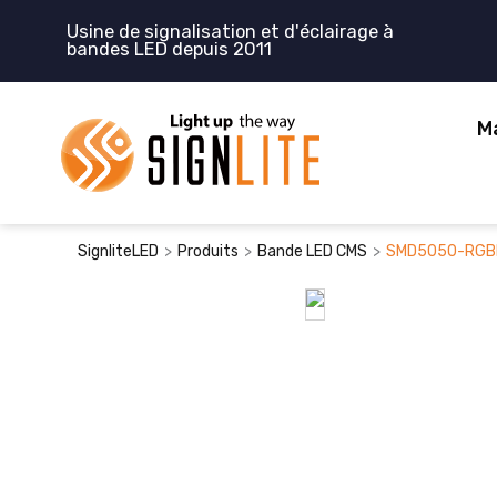
Aller
Usine de signalisation et d'éclairage à
au
bandes LED depuis 2011
contenu
M
>
>
>
SignliteLED
Produits
Bande LED CMS
SMD5050-RGBIC