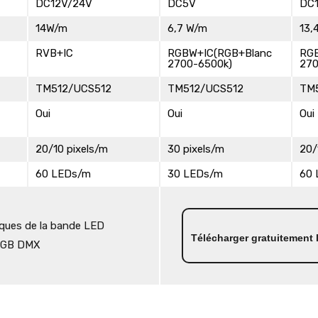
DC12V/24V
DC5V
DC
14W/m
6,7 W/m
13,
RVB+IC
RGBW+IC(RGB+Blanc
RG
2700-6500k)
270
TM512/UCS512
TM512/UCS512
TM
Oui
Oui
Oui
20/10 pixels/m
30 pixels/m
20/
60 LEDs/m
30 LEDs/m
60
iques de la bande LED
Télécharger gratuitement
RGB DMX