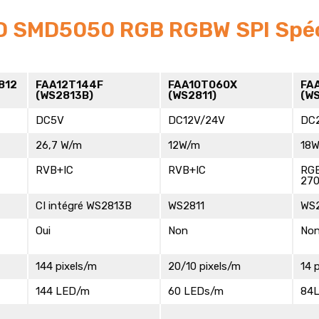
D SMD5050 RGB RGBW SPI Spéci
812
FAA12T144F
FAA10T060X
FA
(WS2813B)
(WS2811)
(WS
DC5V
DC12V/24V
DC
26,7 W/m
12W/m
18
RVB+IC
RVB+IC
RG
270
CI intégré WS2813B
WS2811
WS2
Oui
Non
No
144 pixels/m
20/10 pixels/m
14 
144 LED/m
60 LEDs/m
84