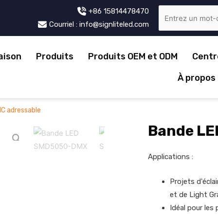
+86 15814478470
Courriel : info@signliteled.com
aison
Produits
Produits OEM et ODM
Centr
À propos
 adressable
Bande LE
Applications :
Projets d'écla
et de Light Gr
Idéal pour les