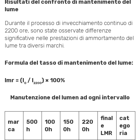
Risultati del confronto di mantenimento del
lume
Durante il processo di invecchiamento continuo di
2200 ore, sono state osservate differenze
significative nelle prestazioni di ammortamento del
lume tra diversi marchi.
Formula del tasso di mantenimento del lume:
lmr = (l
/ l
) × 100%
0
2200
Manutenzione del lumen ad ogni intervallo
final
cat
mar
500
100
150
220
e
ego
ca
h
0h
0h
0h
LMR
ria