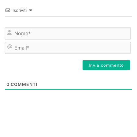
Iscriviti
No
Ema
0
COMMENTI