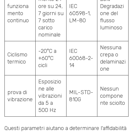
funziona
ore su 24,
IEC
Degradazi
mento
7 giorni su
60598-1,
one del
continuo
7 sotto
LM-80
flusso
carico
luminoso
nominale
Nessuna
-20°C a
IEC
Ciclismo
crepa o
+60°C
60068-2-
termico
delaminazi
cicli
14
one
Esposizio
ne alle
Nessun
prova di
MIL-STD-
vibrazioni
compone
vibrazione
810G
da 5 a
nte sciolto
500 Hz
Questi parametri aiutano a determinare l'affidabilità