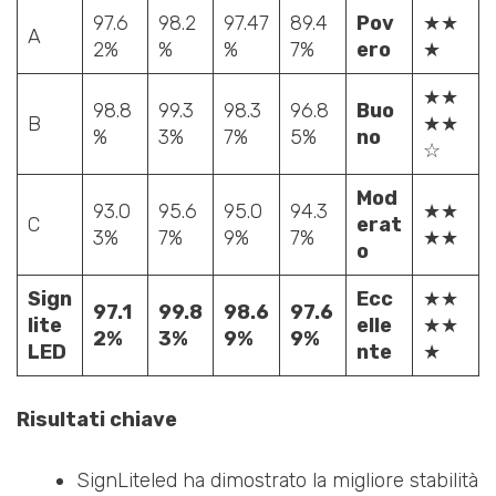
97.6
98.2
97.47
89.4
Pov
★★
A
2%
%
%
7%
ero
★
★★
98.8
99.3
98.3
96.8
Buo
B
★★
%
3%
7%
5%
no
☆
Mod
93.0
95.6
95.0
94.3
★★
C
erat
3%
7%
9%
7%
★★
o
Sign
Ecc
★★
97.1
99.8
98.6
97.6
lite
elle
★★
2%
3%
9%
9%
LED
nte
★
Risultati chiave
SignLiteled ha dimostrato la migliore stabilità