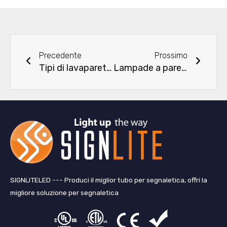
Precedente
Succe
Precedente
Prossimo
Tipi di lavaparete a LED: una guida completa per l'illuminazione della facciata architettonica
Lampade a parete flessibili a catena per facciate curve | Rondelle da parete per esterni RGB e DMX
SIGNLITELED --- Produci il miglior tubo per segnaletica, offri la
migliore soluzione per segnaletica