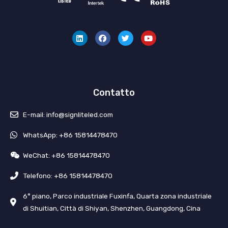
L
F
C
Y
i
a
i
o
n
c
n
u
k
e
g
t
e
b
u
u
d
o
e
b
i
o
t
e
n
k
t
i
o
Contatto
E-mail: info@signliteled.com
WhatsApp: +86 15814478470
WeChat: +86 15814478470
Telefono: +86 15814478470
6° piano, Parco industriale Fuxinfa, Quarta zona industriale
di Shuitian, Città di Shiyan, Shenzhen, Guangdong, Cina