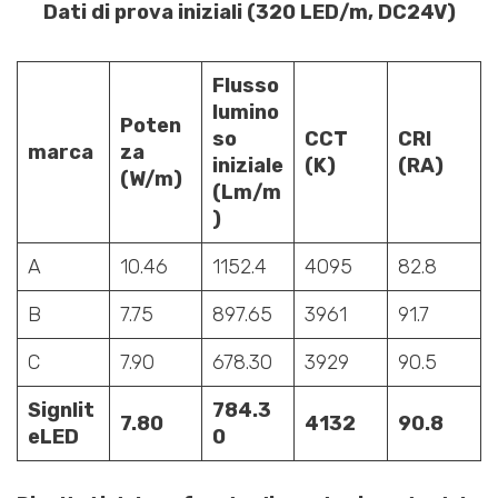
Dati di prova iniziali (320 LED/m, DC24V)
Flusso
lumino
Poten
so
CCT
CRI
marca
za
iniziale
(K)
(RA)
(W/m)
(Lm/m
)
A
10.46
1152.4
4095
82.8
B
7.75
897.65
3961
91.7
C
7.90
678.30
3929
90.5
Signlit
784.3
7.80
4132
90.8
eLED
0