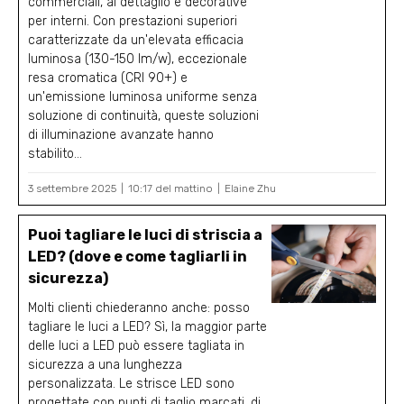
commerciali, al dettaglio e decorative
per interni. Con prestazioni superiori
caratterizzate da un'elevata efficacia
luminosa (130-150 lm/w), eccezionale
resa cromatica (CRI 90+) e
un'emissione luminosa uniforme senza
soluzione di continuità, queste soluzioni
di illuminazione avanzate hanno
stabilito...
3 settembre 2025
10:17 del mattino
Elaine Zhu
Puoi tagliare le luci di striscia a
LED? (dove e come tagliarli in
sicurezza)
Molti clienti chiederanno anche: posso
tagliare le luci a LED? Sì, la maggior parte
delle luci a LED può essere tagliata in
sicurezza a una lunghezza
personalizzata. Le strisce LED sono
progettate con punti di taglio marcati, di