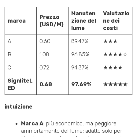
Manuten
Valutazio
Prezzo
marca
zione del
ne dei
(USD/M)
lume
costi
A
0.60
89.47%
★★★
B
1.08
96.85%
★★★★☆
C
0.72
94.37%
★★★★
SignliteL
0.68
97.69%
★★★★★
ED
intuizione
Marca A
: più economico, ma peggiore
ammortamento del lume; adatto solo per