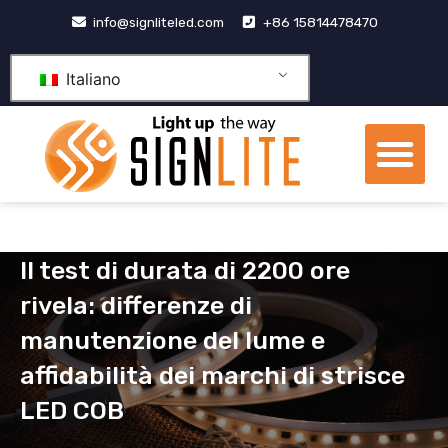
Vai
info@signliteled.com
+86 15814478470
al
contenuto
Italiano
Me
Prodotti OEM e ODM
centro di conoscenza
Il test di durata di 2200 ore
rivela: differenze di
manutenzione del lume e
affidabilità dei marchi di strisce
LED COB