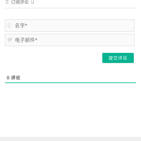
订阅评论
姓
名
*
电
子
邮
件
*
0
评论