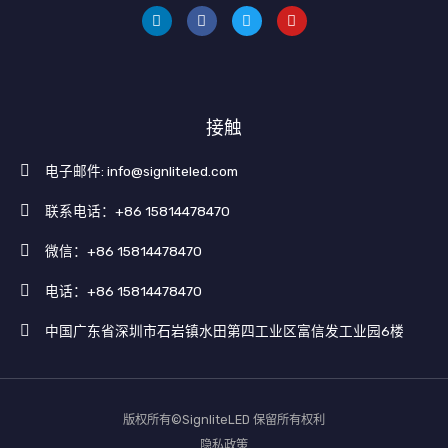
c
喳
u
e
喳
T
b
u
o
b
o
e
k
接触
电子邮件: info@signliteled.com
联系电话：+86 15814478470
微信：+86 15814478470
电话：+86 15814478470
中国广东省深圳市石岩镇水田第四工业区富信发工业园6楼
版权所有©SignliteLED 保留所有权利
隐私政策