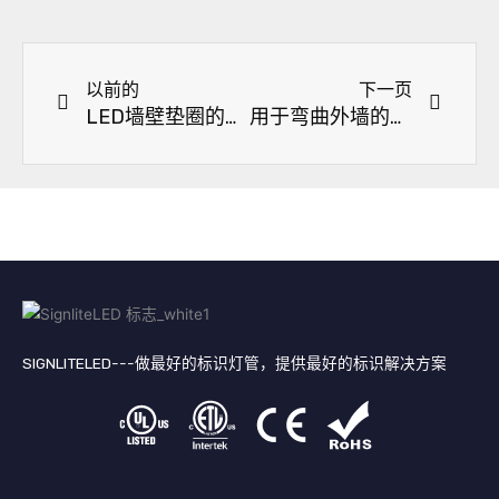
上一页
下一
以前的
下一页
LED墙壁垫圈的类型：建筑立面照明的完整指南
用于弯曲外墙的灵活链式洗墙灯 | RGB & DMX 户外墙壁垫圈
SIGNLITELED---做最好的标识灯管，提供最好的标识解决方案
领
F
叽
Y
英
a
叽
o