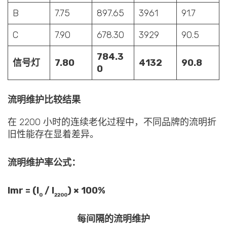
B
7.75
897.65
3961
91.7
C
7.90
678.30
3929
90.5
784.3
信号灯
7.80
4132
90.8
0
流明维护比较结果
在 2200 小时的连续老化过程中，不同品牌的流明折
旧性能存在显着差异。
流明维护率公式：
lmr = (l
/ l
) × 100%
0
2200
每间隔的流明维护