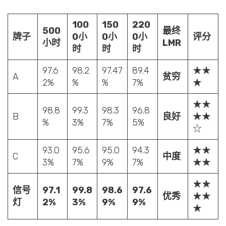
100
150
220
500
最终
牌子
0小
0小
0小
评分
小时
LMR
时
时
时
97.6
98.2
97.47
89.4
★★
A
贫穷
2%
%
%
7%
★
★★
98.8
99.3
98.3
96.8
B
良好
★★
%
3%
7%
5%
☆
93.0
95.6
95.0
94.3
★★
C
中度
3%
7%
9%
7%
★★
★★
信号
97.1
99.8
98.6
97.6
优秀
★★
灯
2%
3%
9%
9%
★