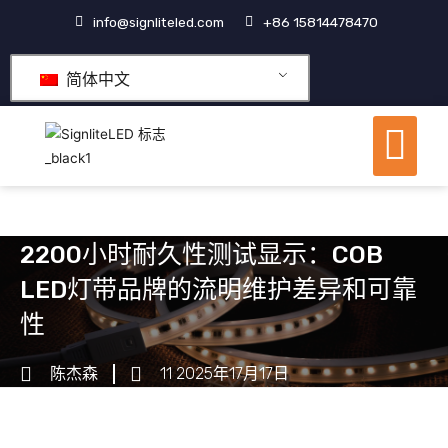
跳
info@signliteled.com
+86 15814478470
至
内
简体中文
容
菜
单
OEM&ODM产品
2200小时耐久性测试显示：COB
LED灯带品牌的流明维护差异和可靠
性
陈杰森
11 2025年17月17日