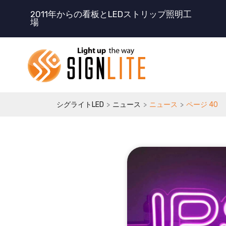
コ
2011年からの看板とLEDストリップ照明工
ン
場
テ
ン
ツ
に
ス
キ
>
>
>
シグライトLED
ニュース
ニュース
ページ 40
ッ
プ