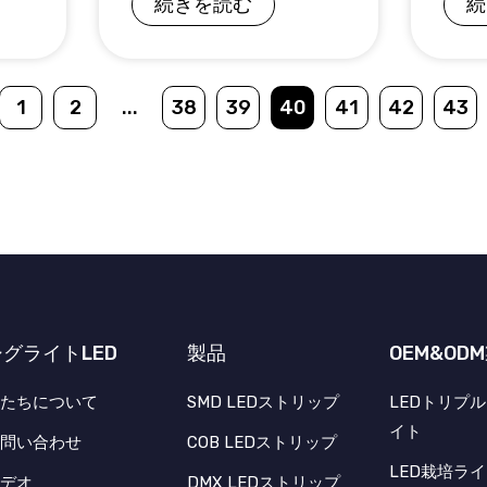
続きを読む
続
1
2
...
38
39
40
41
42
43
シグライトLED
製品
OEM&OD
私たちについて
SMD LEDストリップ
LEDトリプ
イト
お問い合わせ
COB LEDストリップ
LED栽培ラ
ビデオ
DMX LEDストリップ