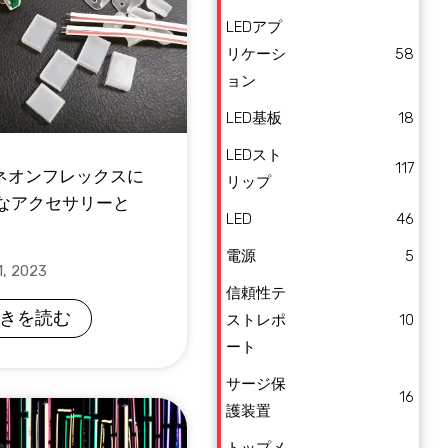
LEDアプ
リケーシ
58
ョン
LED基板
18
LEDスト
117
Dネオンフレックスに
リップ
なアクセサリーと
LED
46
電源
5
, 2023
信頼性テ
きを読む
ストレポ
10
ート
サージ保
16
護装置
トップメ