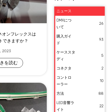
ニュース
DMXにつ
26
いて
Dネオンフレックスは
購入ガイ
93
トできますか？
ド
, 2023
ケーススタ
5
ディ
きを読む
コネクタ
2
コントロ
10
ーラー
方法
88
LED音響ラ
22
イト