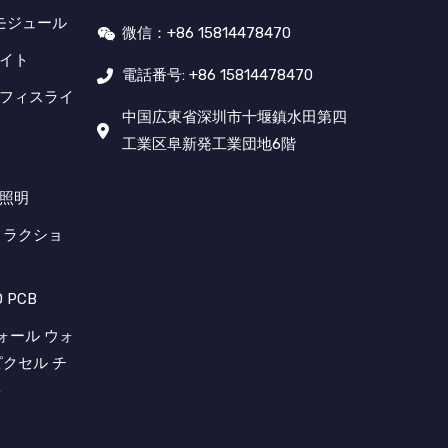
 モジュール
微信：+86 15814478470
ライト
電話番号: +86 15814478470
オフィスライ
中国広東省深圳市十堰鎮水田第四
工業区阜新発工業団地6階
D照明
トラクショ
 PCB
ウォール ウォ
ピクセル チ
ト