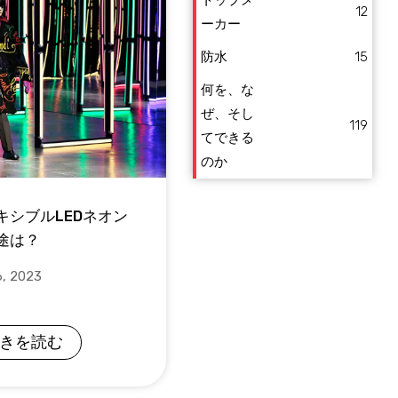
12
ーカー
防水
15
何を、な
ぜ、そし
119
てできる
のか
キシブルLEDネオン
途は？
, 2023
きを読む