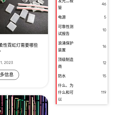
发光二极
46
管
电源
5
可靠性测
10
试报告
浪涌保护
D 柔性霓虹灯需要哪些
16
装置
？
顶级制造
1, 2023
12
商
多信息
防水
15
什么、为
什么和可
119
以