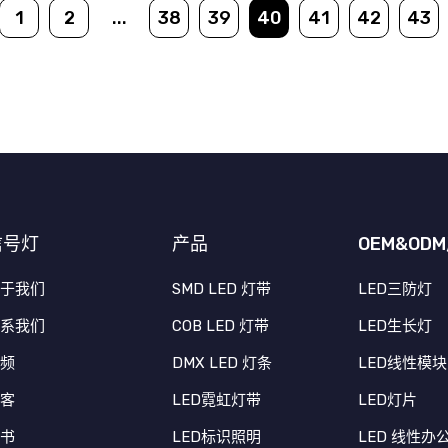
1
2
...
38
39
40
41
42
43
信号灯
产品
OEM&OD
关于我们
SMD LED 灯带
LED三防灯
联系我们
COB LED 灯带
LED生长灯
视频
DMX LED 灯条
LED线性模块
博客
LED霓虹灯带
LED灯片
证书
LED标识照明
LED 线性办