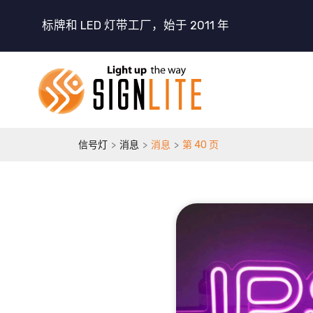
跳
标牌和 LED 灯带工厂，始于 2011 年
至
内
容
>
>
>
信号灯
消息
消息
第 40 页