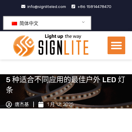
跳
info@signliteled.com
+86 15814478470
至
内
简体中文
容
菜
单
OEM&ODM产品
5 种适合不同应用的最佳户外 LED 灯
条
唐杰基
1 月 12, 2025