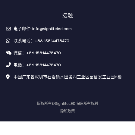
o
b
o
e
接触
k
电子邮件: info@signliteled.com
联系电话：+86 15814478470
微信：+86 15814478470
电话：+86 15814478470
中国广东省深圳市石岩镇水田第四工业区富信发工业园6楼
版权所有©SignliteLED 保留所有权利
隐私政策