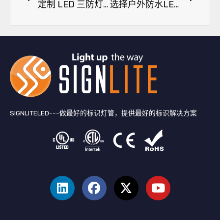
定制 LED 三防灯：CE 认证，低总谐波失真
选择户外防水LED灯带的6个步骤
SIGNLITELED---做最好的标识灯管，提供最好的标识解决方案
领
F
推
Y
英
a
特
o
c
u
e
T
b
u